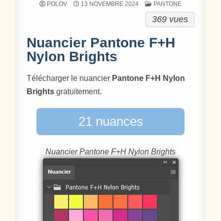
POSTÉ DANS
POLOV
13 NOVEMBRE 2024
PANTONE
369 vues
Nuancier Pantone F+H
Nylon Brights
Télécharger le nuancier
Pantone F+H Nylon
Brights
gratuitement.
21 nuances
Nuancier Pantone F+H Nylon Brights