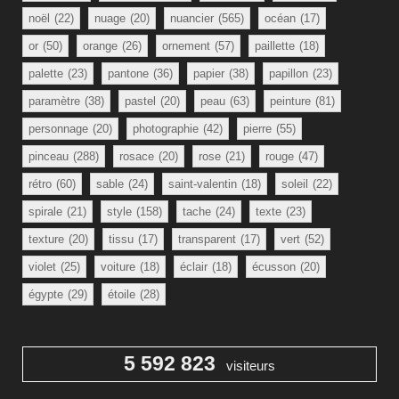
noël
(22)
nuage
(20)
nuancier
(565)
océan
(17)
or
(50)
orange
(26)
ornement
(57)
paillette
(18)
palette
(23)
pantone
(36)
papier
(38)
papillon
(23)
paramètre
(38)
pastel
(20)
peau
(63)
peinture
(81)
personnage
(20)
photographie
(42)
pierre
(55)
pinceau
(288)
rosace
(20)
rose
(21)
rouge
(47)
rétro
(60)
sable
(24)
saint-valentin
(18)
soleil
(22)
spirale
(21)
style
(158)
tache
(24)
texte
(23)
texture
(20)
tissu
(17)
transparent
(17)
vert
(52)
violet
(25)
voiture
(18)
éclair
(18)
écusson
(20)
égypte
(29)
étoile
(28)
5 592 823
visiteurs