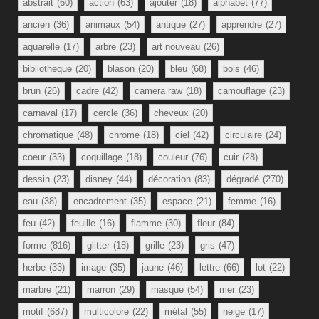
abstrait
(60)
action
(63)
ajouter
(18)
alphabet
(77)
ancien
(36)
animaux
(54)
antique
(27)
apprendre
(27)
aquarelle
(17)
arbre
(23)
art nouveau
(26)
bibliotheque
(20)
blason
(20)
bleu
(68)
bois
(46)
brun
(26)
cadre
(42)
camera raw
(18)
camouflage
(23)
carnaval
(17)
cercle
(36)
cheveux
(20)
chromatique
(48)
chrome
(18)
ciel
(42)
circulaire
(24)
coeur
(33)
coquillage
(18)
couleur
(76)
cuir
(28)
dessin
(23)
disney
(44)
décoration
(83)
dégradé
(270)
eau
(38)
encadrement
(35)
espace
(21)
femme
(16)
feu
(42)
feuille
(16)
flamme
(30)
fleur
(84)
forme
(816)
glitter
(18)
grille
(23)
gris
(47)
herbe
(33)
image
(35)
jaune
(46)
lettre
(66)
lot
(22)
marbre
(21)
marron
(29)
masque
(54)
mer
(23)
motif
(687)
multicolore
(22)
métal
(55)
neige
(17)