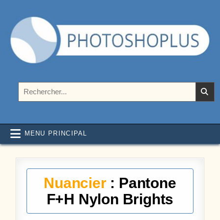
Aller au contenu
Photoshoplus
paramètres, tutoriels et couleurs pour Photoshop
Rechercher :
MENU PRINCIPAL
Nuancier
: Pantone
F+H Nylon Brights