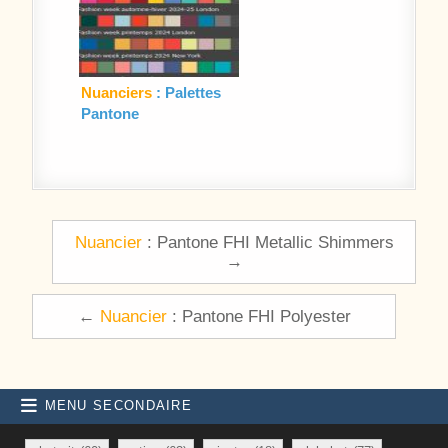
Nuanciers
: Palettes
Pantone
Navigation de l’article
Nuancier
: Pantone FHI Metallic Shimmers
→
←
Nuancier
: Pantone FHI Polyester
MENU SECONDAIRE