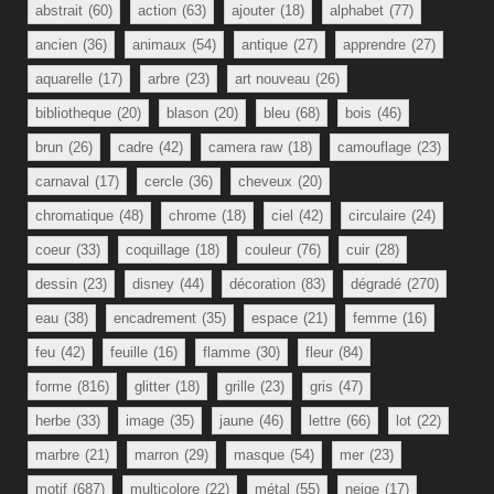
abstrait
(60)
action
(63)
ajouter
(18)
alphabet
(77)
ancien
(36)
animaux
(54)
antique
(27)
apprendre
(27)
aquarelle
(17)
arbre
(23)
art nouveau
(26)
bibliotheque
(20)
blason
(20)
bleu
(68)
bois
(46)
brun
(26)
cadre
(42)
camera raw
(18)
camouflage
(23)
carnaval
(17)
cercle
(36)
cheveux
(20)
chromatique
(48)
chrome
(18)
ciel
(42)
circulaire
(24)
coeur
(33)
coquillage
(18)
couleur
(76)
cuir
(28)
dessin
(23)
disney
(44)
décoration
(83)
dégradé
(270)
eau
(38)
encadrement
(35)
espace
(21)
femme
(16)
feu
(42)
feuille
(16)
flamme
(30)
fleur
(84)
forme
(816)
glitter
(18)
grille
(23)
gris
(47)
herbe
(33)
image
(35)
jaune
(46)
lettre
(66)
lot
(22)
marbre
(21)
marron
(29)
masque
(54)
mer
(23)
motif
(687)
multicolore
(22)
métal
(55)
neige
(17)