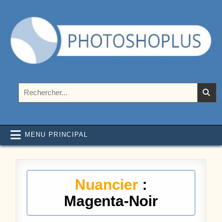
Aller au contenu
Photoshoplus
paramètres, tutoriels et couleurs pour Photoshop
Rechercher :
MENU PRINCIPAL
Nuancier
:
Magenta-Noir