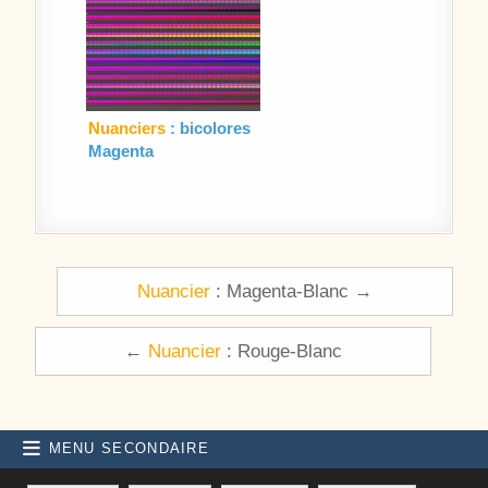
Nuanciers
: bicolores
Magenta
Navigation de l’article
Nuancier
: Magenta-Blanc →
←
Nuancier
: Rouge-Blanc
MENU SECONDAIRE