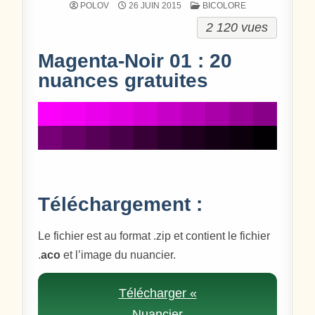
POSTÉ DANS
POLOV
26 JUIN 2015
BICOLORE
2 120 vues
Magenta-Noir 01 : 20
nuances gratuites
Téléchargement :
Le fichier est au format .zip et contient le fichier
.
aco
et l’image du nuancier.
Télécharger «
Nuancier