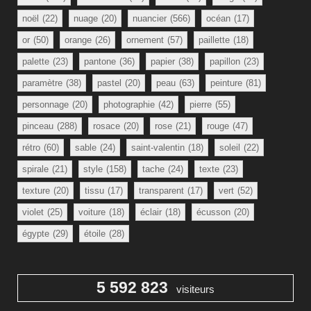
noël
(22)
nuage
(20)
nuancier
(566)
océan
(17)
or
(50)
orange
(26)
ornement
(57)
paillette
(18)
palette
(23)
pantone
(36)
papier
(38)
papillon
(23)
paramètre
(38)
pastel
(20)
peau
(63)
peinture
(81)
personnage
(20)
photographie
(42)
pierre
(55)
pinceau
(288)
rosace
(20)
rose
(21)
rouge
(47)
rétro
(60)
sable
(24)
saint-valentin
(18)
soleil
(22)
spirale
(21)
style
(158)
tache
(24)
texte
(23)
texture
(20)
tissu
(17)
transparent
(17)
vert
(52)
violet
(25)
voiture
(18)
éclair
(18)
écusson
(20)
égypte
(29)
étoile
(28)
5 592 823
visiteurs