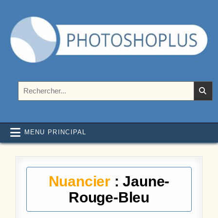
Aller au contenu
Photoshoplus
paramètres, tutoriels et couleurs pour Photoshop
Rechercher :
MENU PRINCIPAL
Nuancier
: Jaune-
Rouge-Bleu