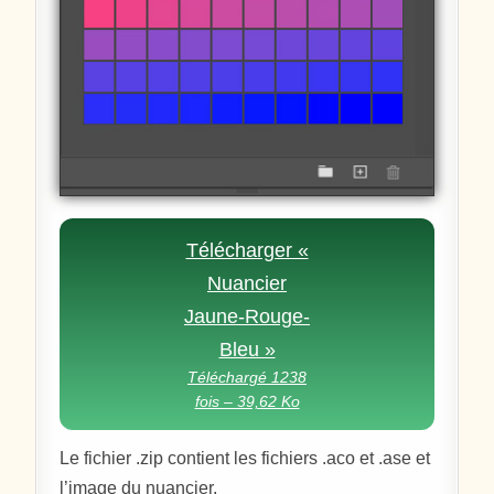
Télécharger «
Nuancier
Jaune-Rouge-
Bleu »
Téléchargé 1238
fois – 39,62 Ko
Le fichier .zip contient les fichiers .aco et .ase et
l’image du nuancier.