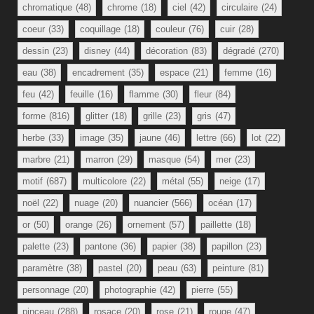
chromatique
(48)
chrome
(18)
ciel
(42)
circulaire
(24)
coeur
(33)
coquillage
(18)
couleur
(76)
cuir
(28)
dessin
(23)
disney
(44)
décoration
(83)
dégradé
(270)
eau
(38)
encadrement
(35)
espace
(21)
femme
(16)
feu
(42)
feuille
(16)
flamme
(30)
fleur
(84)
forme
(816)
glitter
(18)
grille
(23)
gris
(47)
herbe
(33)
image
(35)
jaune
(46)
lettre
(66)
lot
(22)
marbre
(21)
marron
(29)
masque
(54)
mer
(23)
motif
(687)
multicolore
(22)
métal
(55)
neige
(17)
noël
(22)
nuage
(20)
nuancier
(566)
océan
(17)
or
(50)
orange
(26)
ornement
(57)
paillette
(18)
palette
(23)
pantone
(36)
papier
(38)
papillon
(23)
paramètre
(38)
pastel
(20)
peau
(63)
peinture
(81)
personnage
(20)
photographie
(42)
pierre
(55)
pinceau
(288)
rosace
(20)
rose
(21)
rouge
(47)