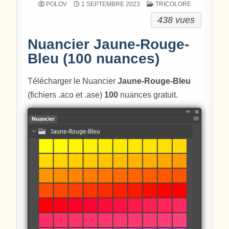
POSTÉ DANS
POLOV
1 SEPTEMBRE 2023
TRICOLORE
438 vues
Nuancier Jaune-Rouge-
Bleu (100 nuances)
Télécharger le Nuancier
Jaune-Rouge-Bleu
(fichiers .aco et .ase)
100
nuances gratuit.