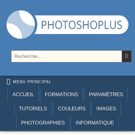
Aller au contenu
Photoshoplus
paramètres, tutoriels et couleurs pour Photoshop
Rechercher :
MENU PRINCIPAL
ACCUEIL
FORMATIONS
PARAMÈTRES
TUTORIELS
COULEURS
IMAGES
PHOTOGRAPHIES
INFORMATIQUE