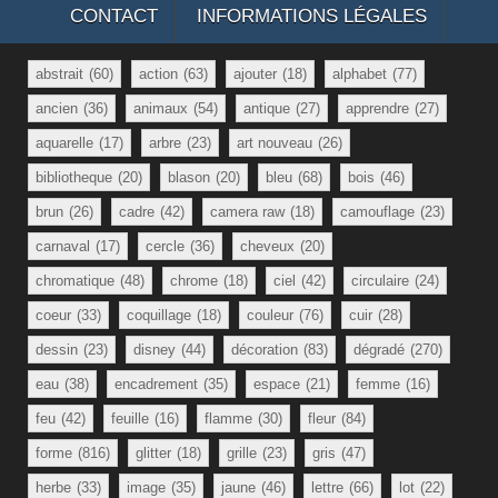
CONTACT
INFORMATIONS LÉGALES
abstrait
(60)
action
(63)
ajouter
(18)
alphabet
(77)
ancien
(36)
animaux
(54)
antique
(27)
apprendre
(27)
aquarelle
(17)
arbre
(23)
art nouveau
(26)
bibliotheque
(20)
blason
(20)
bleu
(68)
bois
(46)
brun
(26)
cadre
(42)
camera raw
(18)
camouflage
(23)
carnaval
(17)
cercle
(36)
cheveux
(20)
chromatique
(48)
chrome
(18)
ciel
(42)
circulaire
(24)
coeur
(33)
coquillage
(18)
couleur
(76)
cuir
(28)
dessin
(23)
disney
(44)
décoration
(83)
dégradé
(270)
eau
(38)
encadrement
(35)
espace
(21)
femme
(16)
feu
(42)
feuille
(16)
flamme
(30)
fleur
(84)
forme
(816)
glitter
(18)
grille
(23)
gris
(47)
herbe
(33)
image
(35)
jaune
(46)
lettre
(66)
lot
(22)