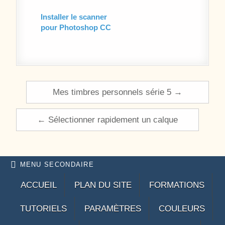
Installer le scanner
pour Photoshop CC
Navigation de l’article
Mes timbres personnels série 5 →
← Sélectionner rapidement un calque
MENU SECONDAIRE
ACCUEIL
PLAN DU SITE
FORMATIONS
TUTORIELS
PARAMÈTRES
COULEURS