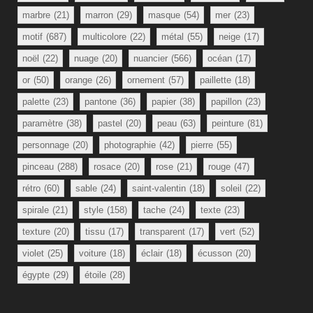
marbre
(21)
marron
(29)
masque
(54)
mer
(23)
motif
(687)
multicolore
(22)
métal
(55)
neige
(17)
noël
(22)
nuage
(20)
nuancier
(566)
océan
(17)
or
(50)
orange
(26)
ornement
(57)
paillette
(18)
palette
(23)
pantone
(36)
papier
(38)
papillon
(23)
paramètre
(38)
pastel
(20)
peau
(63)
peinture
(81)
personnage
(20)
photographie
(42)
pierre
(55)
pinceau
(288)
rosace
(20)
rose
(21)
rouge
(47)
rétro
(60)
sable
(24)
saint-valentin
(18)
soleil
(22)
spirale
(21)
style
(158)
tache
(24)
texte
(23)
texture
(20)
tissu
(17)
transparent
(17)
vert
(52)
violet
(25)
voiture
(18)
éclair
(18)
écusson
(20)
égypte
(29)
étoile
(28)