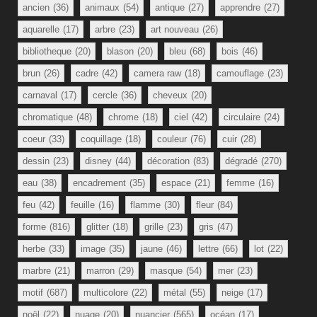
ancien
(36)
animaux
(54)
antique
(27)
apprendre
(27)
aquarelle
(17)
arbre
(23)
art nouveau
(26)
bibliotheque
(20)
blason
(20)
bleu
(68)
bois
(46)
brun
(26)
cadre
(42)
camera raw
(18)
camouflage
(23)
carnaval
(17)
cercle
(36)
cheveux
(20)
chromatique
(48)
chrome
(18)
ciel
(42)
circulaire
(24)
coeur
(33)
coquillage
(18)
couleur
(76)
cuir
(28)
dessin
(23)
disney
(44)
décoration
(83)
dégradé
(270)
eau
(38)
encadrement
(35)
espace
(21)
femme
(16)
feu
(42)
feuille
(16)
flamme
(30)
fleur
(84)
forme
(816)
glitter
(18)
grille
(23)
gris
(47)
herbe
(33)
image
(35)
jaune
(46)
lettre
(66)
lot
(22)
marbre
(21)
marron
(29)
masque
(54)
mer
(23)
motif
(687)
multicolore
(22)
métal
(55)
neige
(17)
noël
(22)
nuage
(20)
nuancier
(565)
océan
(17)