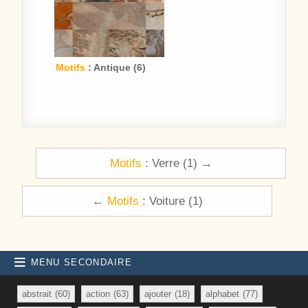
Motifs
: Antique (6)
Navigation de l’article
Motifs
: Verre (1) →
←
Motifs
: Voiture (1)
MENU SECONDAIRE
abstrait
(60)
action
(63)
ajouter
(18)
alphabet
(77)