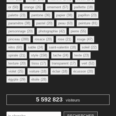
or
(50)
orange
(26)
ornement
(57)
paillette
(18)
palette
(23)
pantone
(36)
papier
(38)
papillon
(23)
paramètre
(38)
pastel
(20)
peau
(63)
peinture
(81)
personnage
(20)
photographie
(42)
pierre
(55)
pinceau
(288)
rosace
(20)
rose
(21)
rouge
(47)
rétro
(60)
sable
(24)
saint-valentin
(18)
soleil
(22)
spirale
(21)
style
(158)
tache
(24)
texte
(23)
texture
(20)
tissu
(17)
transparent
(17)
vert
(52)
violet
(25)
voiture
(18)
éclair
(18)
écusson
(20)
égypte
(29)
étoile
(28)
5 592 823
visiteurs
Rechercher
RECHERCHER