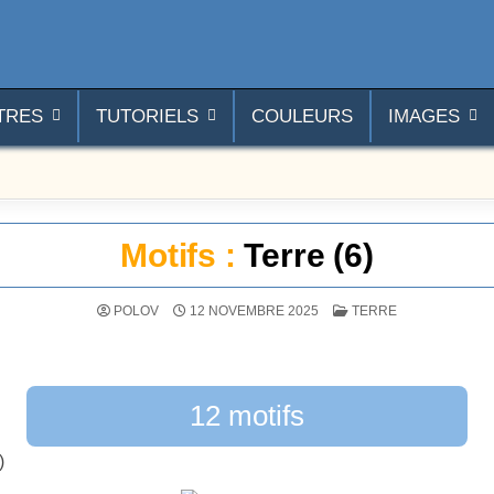
TRES
TUTORIELS
COULEURS
IMAGES
Motifs :
Terre (6)
POSTÉ DANS
POLOV
12 NOVEMBRE 2025
TERRE
12 motifs
)