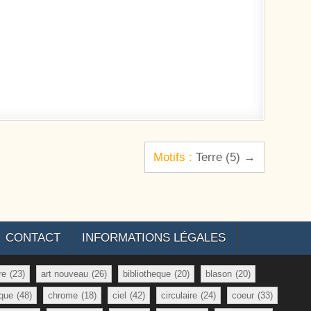
Motifs :
Terre (5) →
CONTACT
INFORMATIONS LÉGALES
re
(23)
art nouveau
(26)
bibliotheque
(20)
blason
(20)
que
(48)
chrome
(18)
ciel
(42)
circulaire
(24)
coeur
(33)