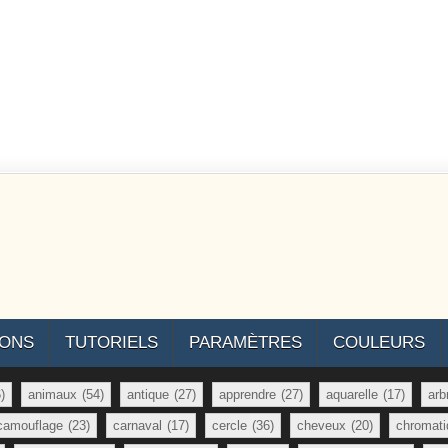
IONS
TUTORIELS
PARAMÈTRES
COULEURS
)
animaux
(54)
antique
(27)
apprendre
(27)
aquarelle
(17)
arb
camouflage
(23)
carnaval
(17)
cercle
(36)
cheveux
(20)
chromati