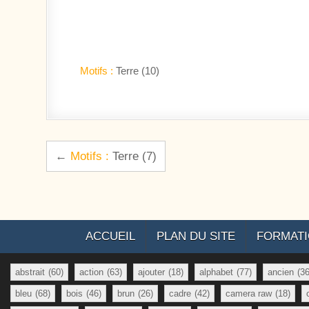
Motifs :
Terre (10)
Navigation de l’article
←
Motifs :
Terre (7)
ACCUEIL
PLAN DU SITE
FORMAT
abstrait
(60)
action
(63)
ajouter
(18)
alphabet
(77)
ancien
(36
bleu
(68)
bois
(46)
brun
(26)
cadre
(42)
camera raw
(18)