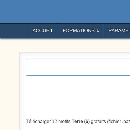
Aller au contenu
Photoshoplus
paramètres, tutoriels et couleurs pour Photoshop
ACCUEIL
FORMATIONS
PARAMÈ
Télécharger 12 motifs
Terre (6)
gratuits (fichier .pat