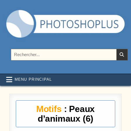
Aller au contenu
Photoshoplus
paramètres, tutoriels et couleurs pour Photoshop
Rechercher :
MENU PRINCIPAL
Motifs
: Peaux
d’animaux (6)