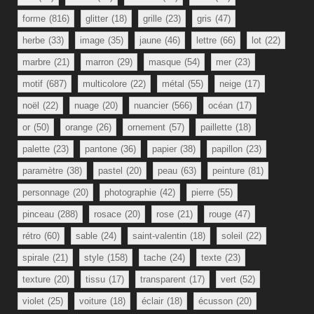
forme
(816)
glitter
(18)
grille
(23)
gris
(47)
herbe
(33)
image
(35)
jaune
(46)
lettre
(66)
lot
(22)
marbre
(21)
marron
(29)
masque
(54)
mer
(23)
motif
(687)
multicolore
(22)
métal
(55)
neige
(17)
noël
(22)
nuage
(20)
nuancier
(566)
océan
(17)
or
(50)
orange
(26)
ornement
(57)
paillette
(18)
palette
(23)
pantone
(36)
papier
(38)
papillon
(23)
paramètre
(38)
pastel
(20)
peau
(63)
peinture
(81)
personnage
(20)
photographie
(42)
pierre
(55)
pinceau
(288)
rosace
(20)
rose
(21)
rouge
(47)
rétro
(60)
sable
(24)
saint-valentin
(18)
soleil
(22)
spirale
(21)
style
(158)
tache
(24)
texte
(23)
texture
(20)
tissu
(17)
transparent
(17)
vert
(52)
violet
(25)
voiture
(18)
éclair
(18)
écusson
(20)