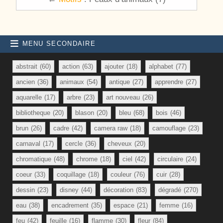
MENU SECONDAIRE
abstrait
(60)
action
(63)
ajouter
(18)
alphabet
(77)
ancien
(36)
animaux
(54)
antique
(27)
apprendre
(27)
aquarelle
(17)
arbre
(23)
art nouveau
(26)
bibliotheque
(20)
blason
(20)
bleu
(68)
bois
(46)
brun
(26)
cadre
(42)
camera raw
(18)
camouflage
(23)
carnaval
(17)
cercle
(36)
cheveux
(20)
chromatique
(48)
chrome
(18)
ciel
(42)
circulaire
(24)
coeur
(33)
coquillage
(18)
couleur
(76)
cuir
(28)
dessin
(23)
disney
(44)
décoration
(83)
dégradé
(270)
eau
(38)
encadrement
(35)
espace
(21)
femme
(16)
feu
(42)
feuille
(16)
flamme
(30)
fleur
(84)