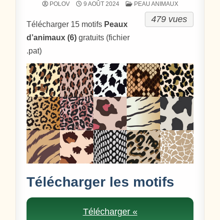
POSTÉ DANS
POLOV
9 AOÛT 2024
PEAU ANIMAUX
479 vues
Télécharger 15 motifs
Peaux
d’animaux (6)
gratuits (fichier
.pat)
Télécharger les motifs
Télécharger «