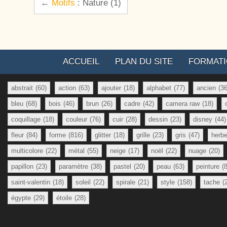
←
Motifs
: Nature (1)
ACCUEIL
PLAN DU SITE
FORMAT
abstrait
(60)
action
(63)
ajouter
(18)
alphabet
(77)
ancien
(36
bleu
(68)
bois
(46)
brun
(26)
cadre
(42)
camera raw
(18)
coquillage
(18)
couleur
(76)
cuir
(28)
dessin
(23)
disney
(44)
fleur
(84)
forme
(816)
glitter
(18)
grille
(23)
gris
(47)
herb
multicolore
(22)
métal
(55)
neige
(17)
noël
(22)
nuage
(20)
papillon
(23)
paramètre
(38)
pastel
(20)
peau
(63)
peinture
(
saint-valentin
(18)
soleil
(22)
spirale
(21)
style
(158)
tache
(
égypte
(29)
étoile
(28)