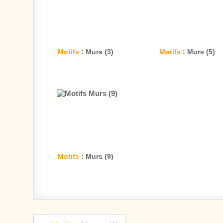
Motifs
: Murs (3)
Motifs
: Murs (5)
Motifs
: Murs (9)
Navigation de l’article