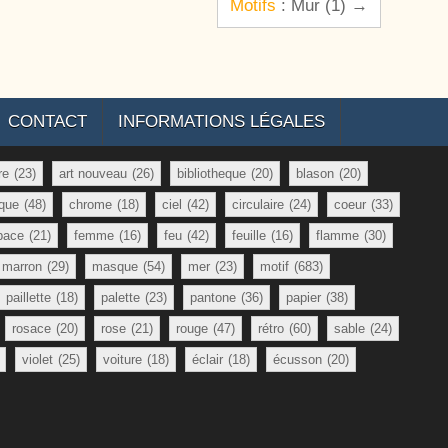
Motifs
: Mur (1) →
CONTACT
INFORMATIONS LÉGALES
re
(23)
art nouveau
(26)
bibliotheque
(20)
blason
(20)
que
(48)
chrome
(18)
ciel
(42)
circulaire
(24)
coeur
(33)
pace
(21)
femme
(16)
feu
(42)
feuille
(16)
flamme
(30)
marron
(29)
masque
(54)
mer
(23)
motif
(683)
paillette
(18)
palette
(23)
pantone
(36)
papier
(38)
rosace
(20)
rose
(21)
rouge
(47)
rétro
(60)
sable
(24)
violet
(25)
voiture
(18)
éclair
(18)
écusson
(20)