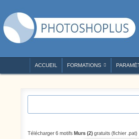
Aller au contenu
Photoshoplus
paramètres, tutoriels et couleurs pour Photoshop
ACCUEIL
FORMATIONS
PARAMÈ
Télécharger 6 motifs
Murs (2)
gratuits (fichier .pat)