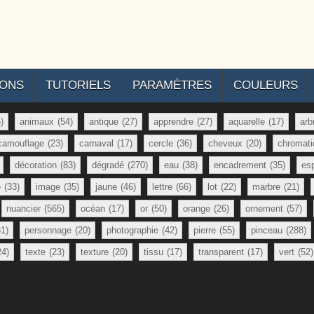
IONS
TUTORIELS
PARAMÈTRES
COULEURS
)
animaux
(54)
antique
(27)
apprendre
(27)
aquarelle
(17)
arb
camouflage
(23)
carnaval
(17)
cercle
(36)
cheveux
(20)
chromati
décoration
(83)
dégradé
(270)
eau
(38)
encadrement
(35)
es
e
(33)
image
(35)
jaune
(46)
lettre
(66)
lot
(22)
marbre
(21)
nuancier
(565)
océan
(17)
or
(50)
orange
(26)
ornement
(57)
81)
personnage
(20)
photographie
(42)
pierre
(55)
pinceau
(288)
24)
texte
(23)
texture
(20)
tissu
(17)
transparent
(17)
vert
(52)