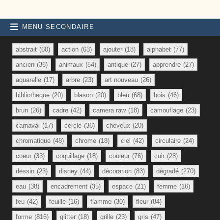
MENU SECONDAIRE
abstrait
(60)
action
(63)
ajouter
(18)
alphabet
(77)
ancien
(36)
animaux
(54)
antique
(27)
apprendre
(27)
aquarelle
(17)
arbre
(23)
art nouveau
(26)
bibliotheque
(20)
blason
(20)
bleu
(68)
bois
(46)
brun
(26)
cadre
(42)
camera raw
(18)
camouflage
(23)
carnaval
(17)
cercle
(36)
cheveux
(20)
chromatique
(48)
chrome
(18)
ciel
(42)
circulaire
(24)
coeur
(33)
coquillage
(18)
couleur
(76)
cuir
(28)
dessin
(23)
disney
(44)
décoration
(83)
dégradé
(270)
eau
(38)
encadrement
(35)
espace
(21)
femme
(16)
feu
(42)
feuille
(16)
flamme
(30)
fleur
(84)
forme
(816)
glitter
(18)
grille
(23)
gris
(47)