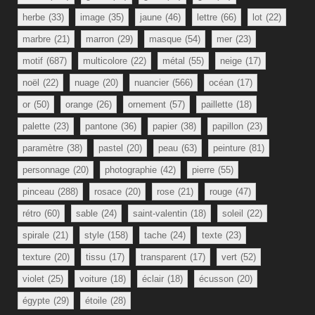
herbe
(33)
image
(35)
jaune
(46)
lettre
(66)
lot
(22)
marbre
(21)
marron
(29)
masque
(54)
mer
(23)
motif
(687)
multicolore
(22)
métal
(55)
neige
(17)
noël
(22)
nuage
(20)
nuancier
(566)
océan
(17)
or
(50)
orange
(26)
ornement
(57)
paillette
(18)
palette
(23)
pantone
(36)
papier
(38)
papillon
(23)
paramètre
(38)
pastel
(20)
peau
(63)
peinture
(81)
personnage
(20)
photographie
(42)
pierre
(55)
pinceau
(288)
rosace
(20)
rose
(21)
rouge
(47)
rétro
(60)
sable
(24)
saint-valentin
(18)
soleil
(22)
spirale
(21)
style
(158)
tache
(24)
texte
(23)
texture
(20)
tissu
(17)
transparent
(17)
vert
(52)
violet
(25)
voiture
(18)
éclair
(18)
écusson
(20)
égypte
(29)
étoile
(28)