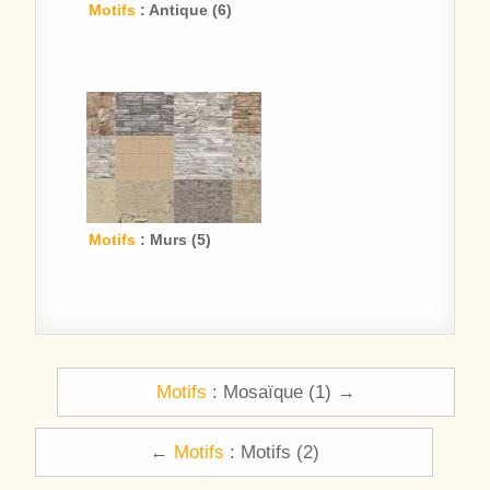
Motifs
: Antique (6)
Motifs
: Murs (5)
Navigation de l’article
Motifs
: Mosaïque (1) →
←
Motifs
: Motifs (2)