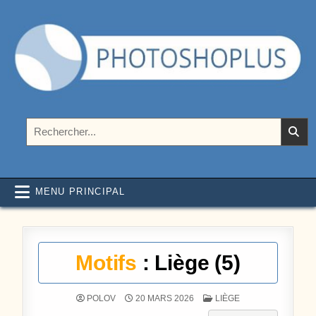
Aller au contenu
Photoshoplus
paramètres, tutoriels et couleurs pour Photoshop
Rechercher :
MENU PRINCIPAL
Motifs
: Liège (5)
POSTÉ DANS
POLOV
20 MARS 2026
LIÈGE