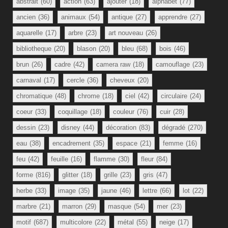
abstrait
(60)
action
(63)
ajouter
(18)
alphabet
(77)
ancien
(36)
animaux
(54)
antique
(27)
apprendre
(27)
aquarelle
(17)
arbre
(23)
art nouveau
(26)
bibliotheque
(20)
blason
(20)
bleu
(68)
bois
(46)
brun
(26)
cadre
(42)
camera raw
(18)
camouflage
(23)
carnaval
(17)
cercle
(36)
cheveux
(20)
chromatique
(48)
chrome
(18)
ciel
(42)
circulaire
(24)
coeur
(33)
coquillage
(18)
couleur
(76)
cuir
(28)
dessin
(23)
disney
(44)
décoration
(83)
dégradé
(270)
eau
(38)
encadrement
(35)
espace
(21)
femme
(16)
feu
(42)
feuille
(16)
flamme
(30)
fleur
(84)
forme
(816)
glitter
(18)
grille
(23)
gris
(47)
herbe
(33)
image
(35)
jaune
(46)
lettre
(66)
lot
(22)
marbre
(21)
marron
(29)
masque
(54)
mer
(23)
motif
(687)
multicolore
(22)
métal
(55)
neige
(17)