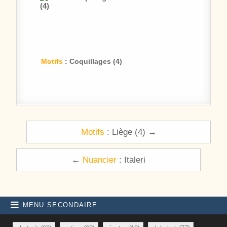
Motifs
: Coquillages (4)
Navigation de l’article
Motifs
: Liège (4) →
←
Nuancier
: Italeri
MENU SECONDAIRE