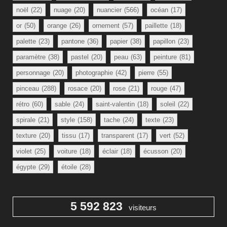
noël
(22)
nuage
(20)
nuancier
(566)
océan
(17)
or
(50)
orange
(26)
ornement
(57)
paillette
(18)
palette
(23)
pantone
(36)
papier
(38)
papillon
(23)
paramètre
(38)
pastel
(20)
peau
(63)
peinture
(81)
personnage
(20)
photographie
(42)
pierre
(55)
pinceau
(288)
rosace
(20)
rose
(21)
rouge
(47)
rétro
(60)
sable
(24)
saint-valentin
(18)
soleil
(22)
spirale
(21)
style
(158)
tache
(24)
texte
(23)
texture
(20)
tissu
(17)
transparent
(17)
vert
(52)
violet
(25)
voiture
(18)
éclair
(18)
écusson
(20)
égypte
(29)
étoile
(28)
5 592 823
visiteurs