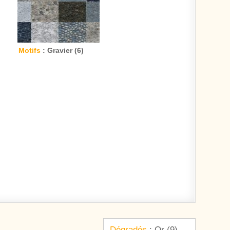
Motifs
: Gravier (6)
Dégradés
: Or (9) →