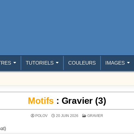
TRES
TUTORIELS
COULEURS
IMAGES
Motifs
: Gravier (3)
POSTÉ DANS
POLOV
20 JUIN 2026
GRAVIER
pat)