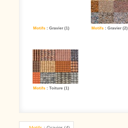
Motifs
: Gravier (1)
Motifs
: Gravier (2)
Motifs
: Toiture (1)
Navigation de l’article
←
Motifs
: Gravier (4)