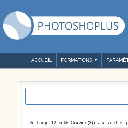
Aller au contenu
Photoshoplus
paramètres, tutoriels et couleurs pour Photoshop
ACCUEIL
FORMATIONS
PARAMÈ
Télécharger 12 motifs
Gravier (3)
gratuits (fichier .