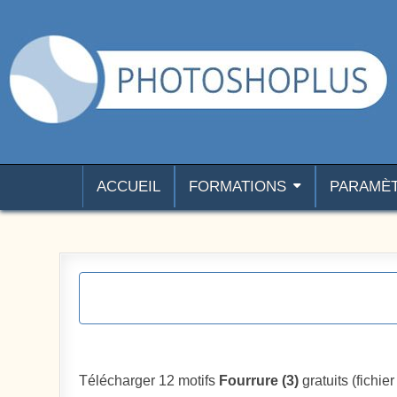
Aller au contenu
Photoshoplus
paramètres, tutoriels et couleurs pour Photoshop
ACCUEIL
FORMATIONS
PARAMÈ
Télécharger 12 motifs
Fourrure (3)
gratuits (fichier