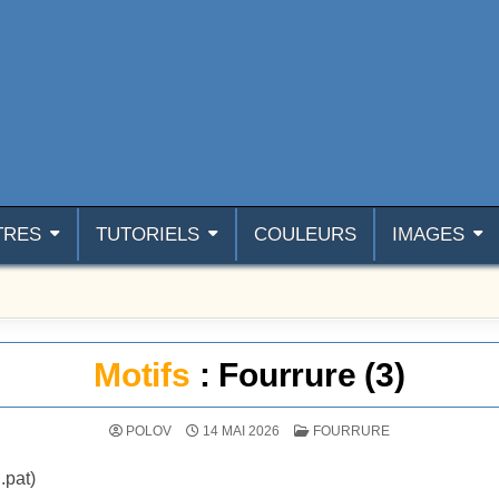
TRES
TUTORIELS
COULEURS
IMAGES
Motifs
: Fourrure (3)
POSTÉ DANS
POLOV
14 MAI 2026
FOURRURE
 .pat)