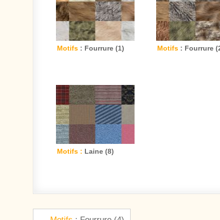
Motifs
: Fourrure (1)
Motifs
: Fourrure (
Motifs :
Laine (8)
Navigation de l’article
←
Motifs
: Fourrure (4)