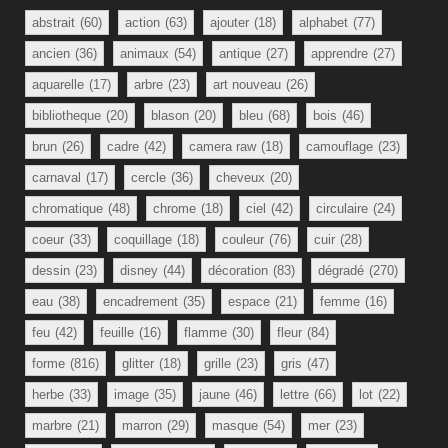
abstrait
(60)
action
(63)
ajouter
(18)
alphabet
(77)
ancien
(36)
animaux
(54)
antique
(27)
apprendre
(27)
aquarelle
(17)
arbre
(23)
art nouveau
(26)
bibliotheque
(20)
blason
(20)
bleu
(68)
bois
(46)
brun
(26)
cadre
(42)
camera raw
(18)
camouflage
(23)
carnaval
(17)
cercle
(36)
cheveux
(20)
chromatique
(48)
chrome
(18)
ciel
(42)
circulaire
(24)
coeur
(33)
coquillage
(18)
couleur
(76)
cuir
(28)
dessin
(23)
disney
(44)
décoration
(83)
dégradé
(270)
eau
(38)
encadrement
(35)
espace
(21)
femme
(16)
feu
(42)
feuille
(16)
flamme
(30)
fleur
(84)
forme
(816)
glitter
(18)
grille
(23)
gris
(47)
herbe
(33)
image
(35)
jaune
(46)
lettre
(66)
lot
(22)
marbre
(21)
marron
(29)
masque
(54)
mer
(23)