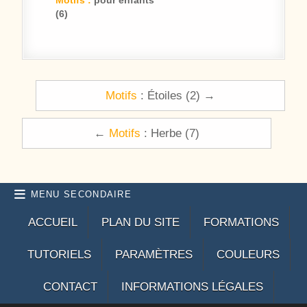
Motifs :
pour enfants
(6)
Navigation de l’article
Motifs
: Étoiles (2) →
←
Motifs
: Herbe (7)
MENU SECONDAIRE
ACCUEIL
PLAN DU SITE
FORMATIONS
TUTORIELS
PARAMÈTRES
COULEURS
CONTACT
INFORMATIONS LÉGALES