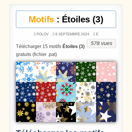
Motifs
: Étoiles (3)
POSTÉ DANS
POLOV
8 SEPTEMBRE 2024
E
578 vues
Télécharger 15 motifs
Étoiles (3)
gratuits (fichier .pat)