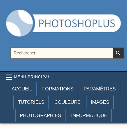
Aller au contenu
Photoshoplus
paramètres, tutoriels et couleurs pour Photoshop
Rechercher :
MENU PRINCIPAL
ACCUEIL
FORMATIONS
PARAMÈTRES
TUTORIELS
COULEURS
IMAGES
PHOTOGRAPHIES
INFORMATIQUE