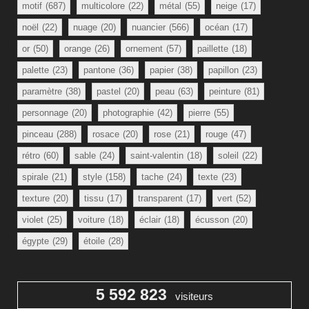
motif
(687)
multicolore
(22)
métal
(55)
neige
(17)
noël
(22)
nuage
(20)
nuancier
(566)
océan
(17)
or
(50)
orange
(26)
ornement
(57)
paillette
(18)
palette
(23)
pantone
(36)
papier
(38)
papillon
(23)
paramètre
(38)
pastel
(20)
peau
(63)
peinture
(81)
personnage
(20)
photographie
(42)
pierre
(55)
pinceau
(288)
rosace
(20)
rose
(21)
rouge
(47)
rétro
(60)
sable
(24)
saint-valentin
(18)
soleil
(22)
spirale
(21)
style
(158)
tache
(24)
texte
(23)
texture
(20)
tissu
(17)
transparent
(17)
vert
(52)
violet
(25)
voiture
(18)
éclair
(18)
écusson
(20)
égypte
(29)
étoile
(28)
5 592 823
visiteurs