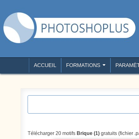
Aller au contenu
Photoshoplus
paramètres, tutoriels et couleurs pour Photoshop
ACCUEIL
FORMATIONS
PARAMÈ
Télécharger 20 motifs
Brique (1)
gratuits (fichier .p