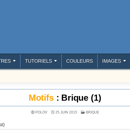
TRES
TUTORIELS
COULEURS
IMAGES
Motifs
: Brique (1)
POSTÉ DANS
POLOV
25 JUIN 2015
BRIQUE
at)