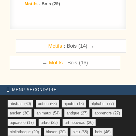
Motifs
: Bois (29)
Navigation de l’article
Motifs
: Bois (14) →
←
Motifs
: Bois (16)
MENU SECONDAIRE
abstrait
(60)
action
(63)
ajouter
(18)
alphabet
(77)
ancien
(36)
animaux
(54)
antique
(27)
apprendre
(27)
aquarelle
(17)
arbre
(23)
art nouveau
(26)
bibliotheque
(20)
blason
(20)
bleu
(68)
bois
(46)