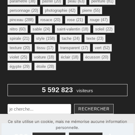
paramètre
(38)
pastel
(20)
peau
(63)
peinture
(81)
personnage
(20)
photographie
(42)
pierre
(55)
pinceau
(288)
rosace
(20)
rose
(21)
rouge
(47)
rétro
(60)
sable
(24)
saint-valentin
(18)
soleil
(22)
spirale
(21)
style
(158)
tache
(24)
texte
(23)
texture
(20)
tissu
(17)
transparent
(17)
vert
(52)
violet
(25)
voiture
(18)
éclair
(18)
écusson
(20)
égypte
(29)
étoile
(28)
5 592 823
visiteurs
Rechercher
RECHERCHER
Ce site utilise un cookie, mais ne mémorise aucune information
personnelle.