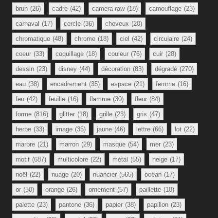
brun
(26)
cadre
(42)
camera raw
(18)
camouflage
(23)
carnaval
(17)
cercle
(36)
cheveux
(20)
chromatique
(48)
chrome
(18)
ciel
(42)
circulaire
(24)
coeur
(33)
coquillage
(18)
couleur
(76)
cuir
(28)
dessin
(23)
disney
(44)
décoration
(83)
dégradé
(270)
eau
(38)
encadrement
(35)
espace
(21)
femme
(16)
feu
(42)
feuille
(16)
flamme
(30)
fleur
(84)
forme
(816)
glitter
(18)
grille
(23)
gris
(47)
herbe
(33)
image
(35)
jaune
(46)
lettre
(66)
lot
(22)
marbre
(21)
marron
(29)
masque
(54)
mer
(23)
motif
(687)
multicolore
(22)
métal
(55)
neige
(17)
noël
(22)
nuage
(20)
nuancier
(565)
océan
(17)
or
(50)
orange
(26)
ornement
(57)
paillette
(18)
palette
(23)
pantone
(36)
papier
(38)
papillon
(23)