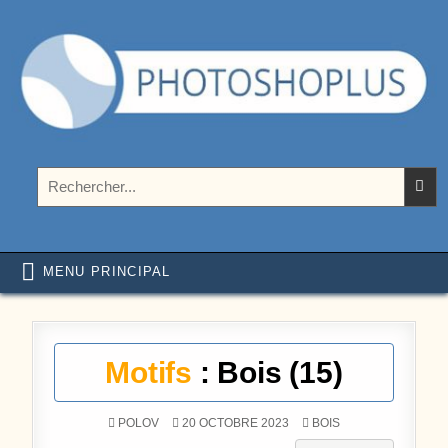
Aller au contenu
Photoshoplus
paramètres, tutoriels et couleurs pour Photoshop
Rechercher :
MENU PRINCIPAL
Motifs
: Bois (15)
POSTÉ DANS
POLOV
20 OCTOBRE 2023
BOIS