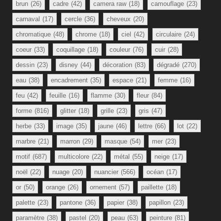
brun
(26)
cadre
(42)
camera raw
(18)
camouflage
(23)
carnaval
(17)
cercle
(36)
cheveux
(20)
chromatique
(48)
chrome
(18)
ciel
(42)
circulaire
(24)
coeur
(33)
coquillage
(18)
couleur
(76)
cuir
(28)
dessin
(23)
disney
(44)
décoration
(83)
dégradé
(270)
eau
(38)
encadrement
(35)
espace
(21)
femme
(16)
feu
(42)
feuille
(16)
flamme
(30)
fleur
(84)
forme
(816)
glitter
(18)
grille
(23)
gris
(47)
herbe
(33)
image
(35)
jaune
(46)
lettre
(66)
lot
(22)
marbre
(21)
marron
(29)
masque
(54)
mer
(23)
motif
(687)
multicolore
(22)
métal
(55)
neige
(17)
noël
(22)
nuage
(20)
nuancier
(566)
océan
(17)
or
(50)
orange
(26)
ornement
(57)
paillette
(18)
palette
(23)
pantone
(36)
papier
(38)
papillon
(23)
paramètre
(38)
pastel
(20)
peau
(63)
peinture
(81)