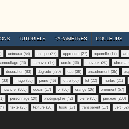
IONS
TUTORIELS
PARAMÈTRES
COULEURS
)
animaux
(54)
antique
(27)
apprendre
(27)
aquarelle
(17)
arb
camouflage
(23)
carnaval
(17)
cercle
(36)
cheveux
(20)
chromati
décoration
(83)
dégradé
(270)
eau
(38)
encadrement
(35)
es
e
(33)
image
(35)
jaune
(46)
lettre
(66)
lot
(22)
marbre
(21)
nuancier
(565)
océan
(17)
or
(50)
orange
(26)
ornement
(57)
81)
personnage
(20)
photographie
(42)
pierre
(55)
pinceau
(288)
24)
texte
(23)
texture
(20)
tissu
(17)
transparent
(17)
vert
(52)