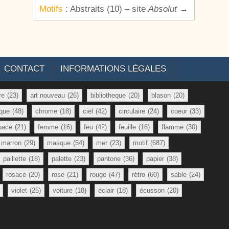
Motifs
: Abstraits (10) – site
Absolut
→
CONTACT
INFORMATIONS LÉGALES
re
(23)
art nouveau
(26)
bibliotheque
(20)
blason
(20)
que
(48)
chrome
(18)
ciel
(42)
circulaire
(24)
coeur
(33)
pace
(21)
femme
(16)
feu
(42)
feuille
(16)
flamme
(30)
marron
(29)
masque
(54)
mer
(23)
motif
(687)
paillette
(18)
palette
(23)
pantone
(36)
papier
(38)
rosace
(20)
rose
(21)
rouge
(47)
rétro
(60)
sable
(24)
violet
(25)
voiture
(18)
éclair
(18)
écusson
(20)