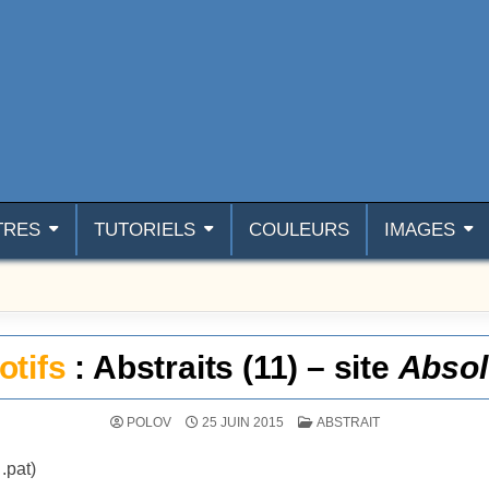
TRES
TUTORIELS
COULEURS
IMAGES
otifs
: Abstraits (11) – site
Absol
POSTÉ DANS
POLOV
25 JUIN 2015
ABSTRAIT
 .pat)