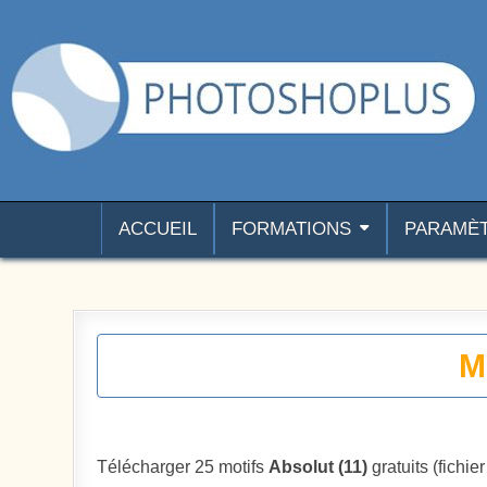
Aller au contenu
Photoshoplus
paramètres, tutoriels et couleurs pour Photoshop
ACCUEIL
FORMATIONS
PARAMÈ
M
Télécharger 25 motifs
Absolut (11)
gratuits (fichier