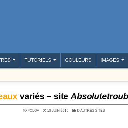
TRES
TUTORIELS
COULEURS
IMAGES
eaux
variés – site
Absolutetroub
POSTÉ DANS
POLOV
18 JUIN 2015
D'AUTRES SITES