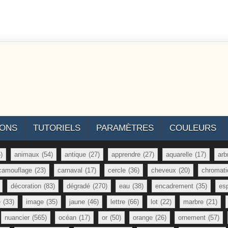
IONS
TUTORIELS
PARAMÈTRES
COULEURS
)
animaux
(54)
antique
(27)
apprendre
(27)
aquarelle
(17)
arb
camouflage
(23)
carnaval
(17)
cercle
(36)
cheveux
(20)
chromati
décoration
(83)
dégradé
(270)
eau
(38)
encadrement
(35)
es
e
(33)
image
(35)
jaune
(46)
lettre
(66)
lot
(22)
marbre
(21)
nuancier
(565)
océan
(17)
or
(50)
orange
(26)
ornement
(57)