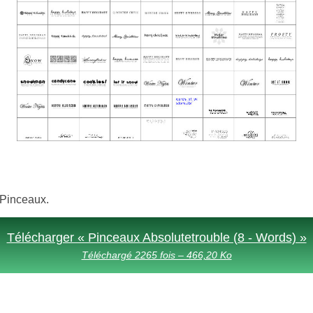
 Pinceaux.
Télécharger « Pinceaux Absolutetrouble (8 - Words) »
Téléchargé 2265 fois – 466,20 Ko