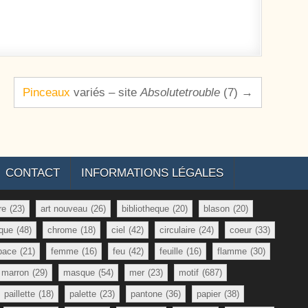
Pinceaux
variés – site
Absolutetrouble
(7) →
CONTACT
INFORMATIONS LÉGALES
re
(23)
art nouveau
(26)
bibliotheque
(20)
blason
(20)
que
(48)
chrome
(18)
ciel
(42)
circulaire
(24)
coeur
(33)
pace
(21)
femme
(16)
feu
(42)
feuille
(16)
flamme
(30)
marron
(29)
masque
(54)
mer
(23)
motif
(687)
paillette
(18)
palette
(23)
pantone
(36)
papier
(38)