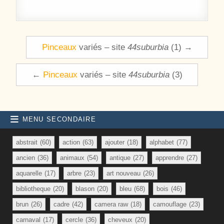
Navigation de l’article
Pinceaux
variés – site
44suburbia
(1) →
←
Pinceaux
variés – site
44suburbia
(3)
MENU SECONDAIRE
abstrait
(60)
action
(63)
ajouter
(18)
alphabet
(77)
ancien
(36)
animaux
(54)
antique
(27)
apprendre
(27)
aquarelle
(17)
arbre
(23)
art nouveau
(26)
bibliotheque
(20)
blason
(20)
bleu
(68)
bois
(46)
brun
(26)
cadre
(42)
camera raw
(18)
camouflage
(23)
carnaval
(17)
cercle
(36)
cheveux
(20)