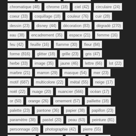
chromatique
(48)
chrome
(18)
ciel
(42)
circulaire
(24)
coeur
(33)
coquillage
(18)
couleur
(76)
cuir
(28)
dessin
(23)
disney
(44)
décoration
(83)
dégradé
(270)
eau
(38)
encadrement
(35)
espace
(21)
femme
(16)
feu
(42)
feuille
(16)
flamme
(30)
fleur
(84)
forme
(816)
glitter
(18)
grille
(23)
gris
(47)
herbe
(33)
image
(35)
jaune
(46)
lettre
(66)
lot
(22)
marbre
(21)
marron
(29)
masque
(54)
mer
(23)
motif
(687)
multicolore
(22)
métal
(55)
neige
(17)
noël
(22)
nuage
(20)
nuancier
(566)
océan
(17)
or
(50)
orange
(26)
ornement
(57)
paillette
(18)
palette
(23)
pantone
(36)
papier
(38)
papillon
(23)
paramètre
(38)
pastel
(20)
peau
(63)
peinture
(81)
personnage
(20)
photographie
(42)
pierre
(55)