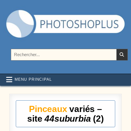
Aller au contenu
Photoshoplus
paramètres, tutoriels et couleurs pour Photoshop
Rechercher :
MENU PRINCIPAL
Pinceaux
variés –
site
44suburbia
(2)