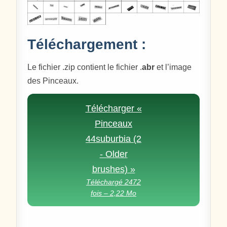
Téléchargement :
Le fichier .zip contient le fichier .
abr
et l’image
des Pinceaux.
Télécharger «
Pinceaux
44suburbia (2
- Older
brushes) »
Téléchargé 2472
fois – 2,22 Mo