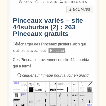
POSTÉ DANS
POLOV
18 JUIN 2015
D'AUTRES SITES
1 841 vues
Pinceaux variés – site
44suburbia (2) : 263
Pinceaux gratuits
Télécharger des Pinceaux (fichiers .abr) qui
s’utilisent avec l’outil
Pinceau
.
Ces Pinceaux proviennent du site 44suburbia
qui a fermé.
cliquer sur l’image pour la voir en grand