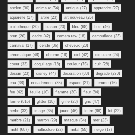
ancien
(36)
animaux
(54)
antique
(27)
apprendre
(27)
aquarelle
(17)
arbre
(23)
art nouveau
(26)
bibliotheque
(20)
blason
(20)
bleu
(68)
bois
(46)
brun
(26)
cadre
(42)
camera raw
(18)
camouflage
(23)
carnaval
(17)
cercle
(36)
cheveux
(20)
chromatique
(48)
chrome
(18)
ciel
(42)
circulaire
(24)
coeur
(33)
coquillage
(18)
couleur
(76)
cuir
(28)
dessin
(23)
disney
(44)
décoration
(83)
dégradé
(270)
eau
(38)
encadrement
(35)
espace
(21)
femme
(16)
feu
(42)
feuille
(16)
flamme
(30)
fleur
(84)
forme
(816)
glitter
(18)
grille
(23)
gris
(47)
herbe
(33)
image
(35)
jaune
(46)
lettre
(66)
lot
(22)
marbre
(21)
marron
(29)
masque
(54)
mer
(23)
motif
(687)
multicolore
(22)
métal
(55)
neige
(17)