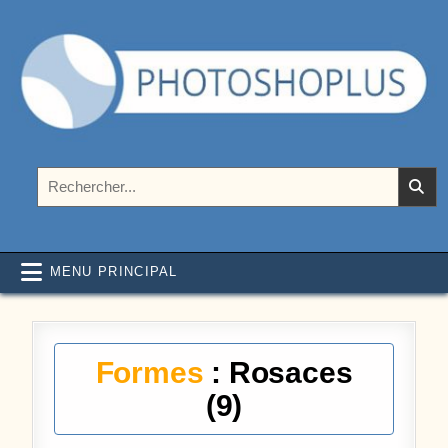
Aller au contenu
Photoshoplus
paramètres, tutoriels et couleurs pour Photoshop
Rechercher :
MENU PRINCIPAL
Formes
: Rosaces
(9)