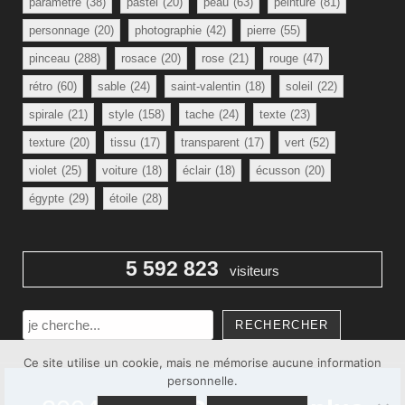
paramètre
(38)
pastel
(20)
peau
(63)
peinture
(81)
personnage
(20)
photographie
(42)
pierre
(55)
pinceau
(288)
rosace
(20)
rose
(21)
rouge
(47)
rétro
(60)
sable
(24)
saint-valentin
(18)
soleil
(22)
spirale
(21)
style
(158)
tache
(24)
texte
(23)
texture
(20)
tissu
(17)
transparent
(17)
vert
(52)
violet
(25)
voiture
(18)
éclair
(18)
écusson
(20)
égypte
(29)
étoile
(28)
5 592 823
visiteurs
Rechercher
RECHERCHER
Ce site utilise un cookie, mais ne mémorise aucune information
personnelle.