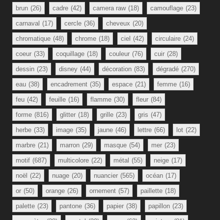
brun
(26)
cadre
(42)
camera raw
(18)
camouflage
(23)
carnaval
(17)
cercle
(36)
cheveux
(20)
chromatique
(48)
chrome
(18)
ciel
(42)
circulaire
(24)
coeur
(33)
coquillage
(18)
couleur
(76)
cuir
(28)
dessin
(23)
disney
(44)
décoration
(83)
dégradé
(270)
eau
(38)
encadrement
(35)
espace
(21)
femme
(16)
feu
(42)
feuille
(16)
flamme
(30)
fleur
(84)
forme
(816)
glitter
(18)
grille
(23)
gris
(47)
herbe
(33)
image
(35)
jaune
(46)
lettre
(66)
lot
(22)
marbre
(21)
marron
(29)
masque
(54)
mer
(23)
motif
(687)
multicolore
(22)
métal
(55)
neige
(17)
noël
(22)
nuage
(20)
nuancier
(565)
océan
(17)
or
(50)
orange
(26)
ornement
(57)
paillette
(18)
palette
(23)
pantone
(36)
papier
(38)
papillon
(23)