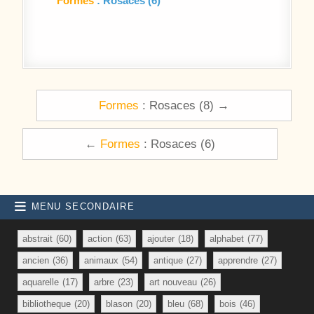
Formes
: Rosaces (6)
Navigation de l’article
Formes
: Rosaces (8) →
←
Formes
: Rosaces (6)
MENU SECONDAIRE
abstrait
(60)
action
(63)
ajouter
(18)
alphabet
(77)
ancien
(36)
animaux
(54)
antique
(27)
apprendre
(27)
aquarelle
(17)
arbre
(23)
art nouveau
(26)
bibliotheque
(20)
blason
(20)
bleu
(68)
bois
(46)