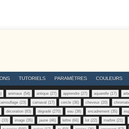
IONS
TUTORIELS
PARAMÈTRES
COULEURS
)
animaux
(54)
antique
(27)
apprendre
(27)
aquarelle
(17)
arb
camouflage
(23)
carnaval
(17)
cercle
(36)
cheveux
(20)
chromati
décoration
(83)
dégradé
(270)
eau
(38)
encadrement
(35)
es
e
(33)
image
(35)
jaune
(46)
lettre
(66)
lot
(22)
marbre
(21)