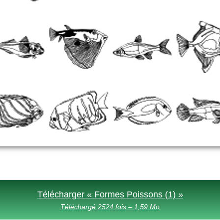
Télécharger « Formes Poissons (1) »
Téléchargé 2524 fois – 1,59 Mo