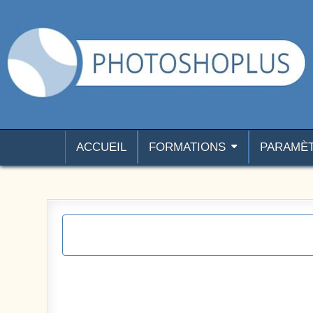
Aller au contenu
Photoshoplus
paramètres, tutoriels et couleurs pour Photoshop
ACCUEIL
FORMATIONS
PARAMÈ