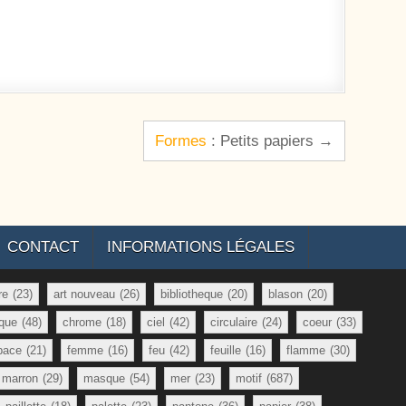
Formes
: Petits papiers →
CONTACT
INFORMATIONS LÉGALES
re
(23)
art nouveau
(26)
bibliotheque
(20)
blason
(20)
que
(48)
chrome
(18)
ciel
(42)
circulaire
(24)
coeur
(33)
pace
(21)
femme
(16)
feu
(42)
feuille
(16)
flamme
(30)
marron
(29)
masque
(54)
mer
(23)
motif
(687)