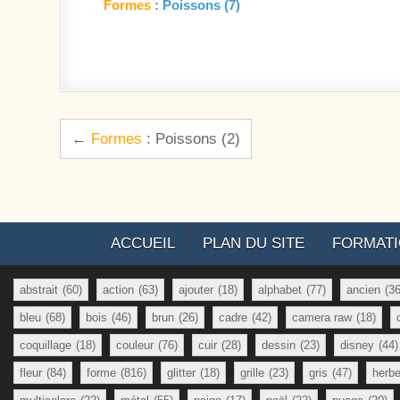
Formes
: Poissons (7)
Navigation de l’article
←
Formes
: Poissons (2)
ACCUEIL
PLAN DU SITE
FORMAT
abstrait
(60)
action
(63)
ajouter
(18)
alphabet
(77)
ancien
(36
bleu
(68)
bois
(46)
brun
(26)
cadre
(42)
camera raw
(18)
coquillage
(18)
couleur
(76)
cuir
(28)
dessin
(23)
disney
(44)
fleur
(84)
forme
(816)
glitter
(18)
grille
(23)
gris
(47)
herb