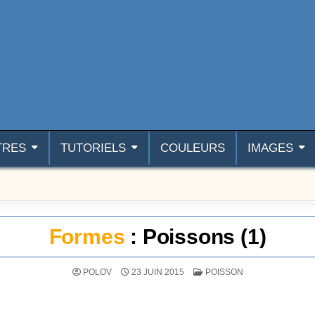
TRES
TUTORIELS
COULEURS
IMAGES
Formes
: Poissons (1)
POSTÉ DANS
POLOV
23 JUIN 2015
POISSON