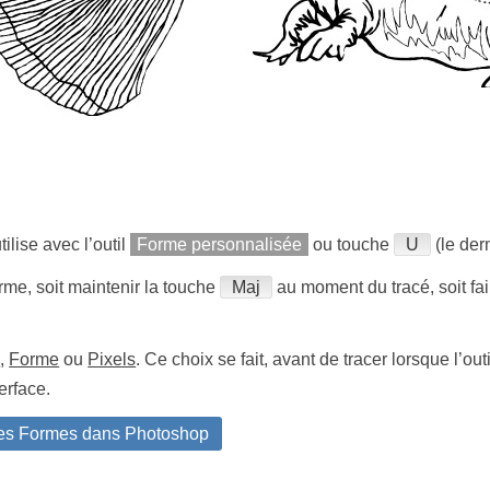
tilise avec l’outil
Forme personnalisée
ou touche
U
(le dern
orme, soit maintenir la touche
Maj
au moment du tracé, soit fa
é
,
Forme
ou
Pixels
. Ce choix se fait, avant de tracer lorsque l’out
erface.
des Formes dans Photoshop