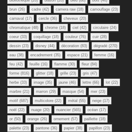
bibliotheque
(20)
blason
(20)
bleu
(68)
bois
(46)
brun
(26)
cadre
(42)
camera raw
(18)
camouflage
(23)
carnaval
(17)
cercle
(36)
cheveux
(20)
chromatique
(48)
chrome
(18)
ciel
(42)
circulaire
(24)
coeur
(33)
coquillage
(18)
couleur
(76)
cuir
(28)
dessin
(23)
disney
(44)
décoration
(83)
dégradé
(270)
eau
(38)
encadrement
(35)
espace
(21)
femme
(16)
feu
(42)
feuille
(16)
flamme
(30)
fleur
(84)
forme
(816)
glitter
(18)
grille
(23)
gris
(47)
herbe
(33)
image
(35)
jaune
(46)
lettre
(66)
lot
(22)
marbre
(21)
marron
(29)
masque
(54)
mer
(23)
motif
(687)
multicolore
(22)
métal
(55)
neige
(17)
noël
(22)
nuage
(20)
nuancier
(565)
océan
(17)
or
(50)
orange
(26)
ornement
(57)
paillette
(18)
palette
(23)
pantone
(36)
papier
(38)
papillon
(23)