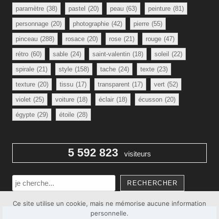
paramètre
(38)
pastel
(20)
peau
(63)
peinture
(81)
personnage
(20)
photographie
(42)
pierre
(55)
pinceau
(288)
rosace
(20)
rose
(21)
rouge
(47)
rétro
(60)
sable
(24)
saint-valentin
(18)
soleil
(22)
spirale
(21)
style
(158)
tache
(24)
texte
(23)
texture
(20)
tissu
(17)
transparent
(17)
vert
(52)
violet
(25)
voiture
(18)
éclair
(18)
écusson
(20)
égypte
(29)
étoile
(28)
5 592 823
visiteurs
Rechercher
RECHERCHER
Ce site utilise un cookie, mais ne mémorise aucune information
personnelle.