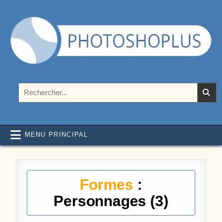
Aller au contenu
Photoshoplus
paramètres, tutoriels et couleurs pour Photoshop
Rechercher :
MENU PRINCIPAL
Formes
:
Personnages (3)