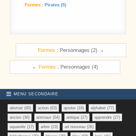
Formes
: Pirates (5)
Navigation de l’article
Formes
: Personnages (2) →
←
Formes
: Personnages (4)
MENU SECONDAIRE
abstrait
(60)
action
(63)
ajouter
(18)
alphabet
(77)
ancien
(36)
animaux
(54)
antique
(27)
apprendre
(27)
aquarelle
(17)
arbre
(23)
art nouveau
(26)