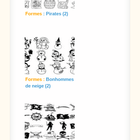
Formes
: Pirates (2)
Formes :
Bonhommes
de neige (2)