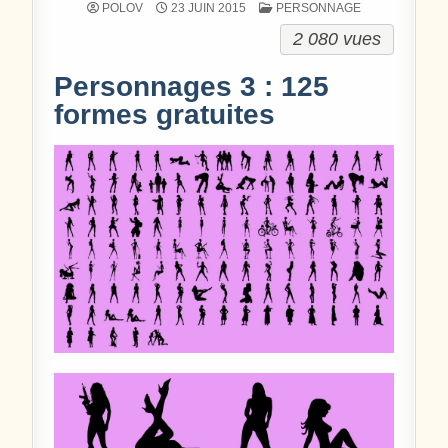
POSTÉ DANS
POLOV
23 JUIN 2015
PERSONNAGE
2 080 vues
Personnages 3 : 125
formes gratuites