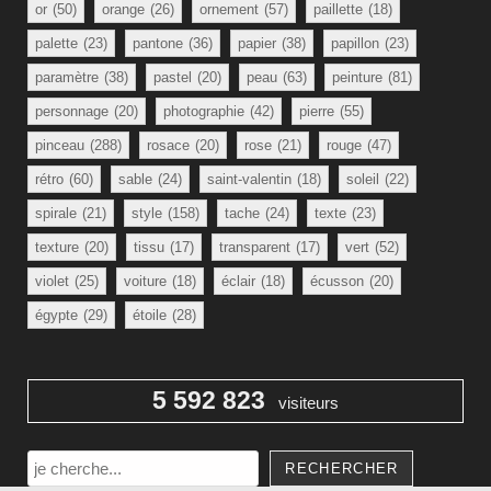
or
(50)
orange
(26)
ornement
(57)
paillette
(18)
palette
(23)
pantone
(36)
papier
(38)
papillon
(23)
paramètre
(38)
pastel
(20)
peau
(63)
peinture
(81)
personnage
(20)
photographie
(42)
pierre
(55)
pinceau
(288)
rosace
(20)
rose
(21)
rouge
(47)
rétro
(60)
sable
(24)
saint-valentin
(18)
soleil
(22)
spirale
(21)
style
(158)
tache
(24)
texte
(23)
texture
(20)
tissu
(17)
transparent
(17)
vert
(52)
violet
(25)
voiture
(18)
éclair
(18)
écusson
(20)
égypte
(29)
étoile
(28)
5 592 823
visiteurs
Rechercher
RECHERCHER