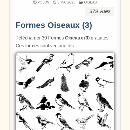
POSTÉ DANS
POLOV
5 MAI 2025
OISEAU
379 vues
Formes Oiseaux (3)
Télécharger 30 Formes
Oiseaux (3)
gratuites.
Ces formes sont vectorielles.