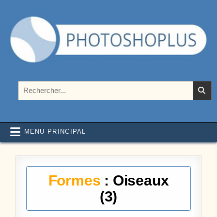
Aller au contenu
Photoshoplus
paramètres, tutoriels et couleurs pour Photoshop
Rechercher :
MENU PRINCIPAL
Formes
: Oiseaux
(3)