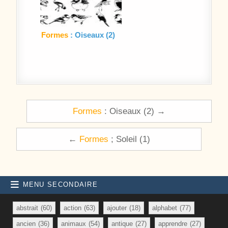
Formes
: Oiseaux (2)
Navigation de l’article
Formes
: Oiseaux (2) →
←
Formes
; Soleil (1)
MENU SECONDAIRE
abstrait
(60)
action
(63)
ajouter
(18)
alphabet
(77)
ancien
(36)
animaux
(54)
antique
(27)
apprendre
(27)