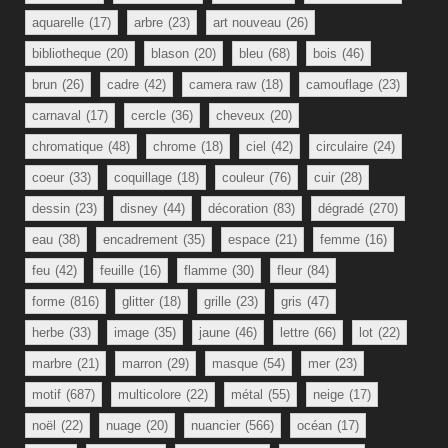
aquarelle
(17)
arbre
(23)
art nouveau
(26)
bibliotheque
(20)
blason
(20)
bleu
(68)
bois
(46)
brun
(26)
cadre
(42)
camera raw
(18)
camouflage
(23)
carnaval
(17)
cercle
(36)
cheveux
(20)
chromatique
(48)
chrome
(18)
ciel
(42)
circulaire
(24)
coeur
(33)
coquillage
(18)
couleur
(76)
cuir
(28)
dessin
(23)
disney
(44)
décoration
(83)
dégradé
(270)
eau
(38)
encadrement
(35)
espace
(21)
femme
(16)
feu
(42)
feuille
(16)
flamme
(30)
fleur
(84)
forme
(816)
glitter
(18)
grille
(23)
gris
(47)
herbe
(33)
image
(35)
jaune
(46)
lettre
(66)
lot
(22)
marbre
(21)
marron
(29)
masque
(54)
mer
(23)
motif
(687)
multicolore
(22)
métal
(55)
neige
(17)
noël
(22)
nuage
(20)
nuancier
(566)
océan
(17)