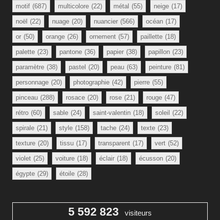
motif
(687)
multicolore
(22)
métal
(55)
neige
(17)
noël
(22)
nuage
(20)
nuancier
(566)
océan
(17)
or
(50)
orange
(26)
ornement
(57)
paillette
(18)
palette
(23)
pantone
(36)
papier
(38)
papillon
(23)
paramètre
(38)
pastel
(20)
peau
(63)
peinture
(81)
personnage
(20)
photographie
(42)
pierre
(55)
pinceau
(288)
rosace
(20)
rose
(21)
rouge
(47)
rétro
(60)
sable
(24)
saint-valentin
(18)
soleil
(22)
spirale
(21)
style
(158)
tache
(24)
texte
(23)
texture
(20)
tissu
(17)
transparent
(17)
vert
(52)
violet
(25)
voiture
(18)
éclair
(18)
écusson
(20)
égypte
(29)
étoile
(28)
5 592 823
visiteurs