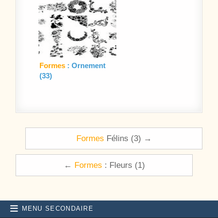
Formes
: Ornement
(33)
Navigation de l’article
Formes
Félins (3) →
←
Formes
: Fleurs (1)
MENU SECONDAIRE