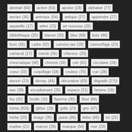
abstrait
(60)
action
(63)
ajouter
(18)
alphabet
(77)
ancien
(36)
animaux
(54)
antique
(27)
apprendre
(27)
aquarelle
(17)
arbre
(23)
art nouveau
(26)
bibliotheque
(20)
blason
(20)
bleu
(68)
bois
(46)
brun
(26)
cadre
(42)
camera raw
(18)
camouflage
(23)
carnaval
(17)
cercle
(36)
cheveux
(20)
chromatique
(48)
chrome
(18)
ciel
(42)
circulaire
(24)
coeur
(33)
coquillage
(18)
couleur
(76)
cuir
(28)
dessin
(23)
disney
(44)
décoration
(83)
dégradé
(270)
eau
(38)
encadrement
(35)
espace
(21)
femme
(16)
feu
(42)
feuille
(16)
flamme
(30)
fleur
(84)
forme
(816)
glitter
(18)
grille
(23)
gris
(47)
herbe
(33)
image
(35)
jaune
(46)
lettre
(66)
lot
(22)
marbre
(21)
marron
(29)
masque
(54)
mer
(23)