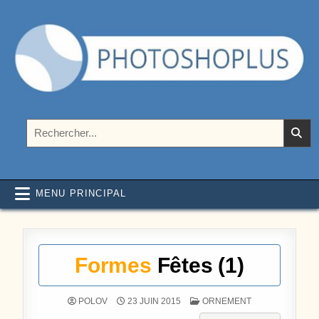
Aller au contenu
Photoshoplus
paramètres, tutoriels et couleurs pour Photoshop
Rechercher :
MENU PRINCIPAL
Formes
Fêtes (1)
POSTÉ DANS
POLOV
23 JUIN 2015
ORNEMENT