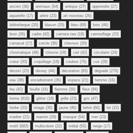
ancien
(36)
animaux
(54)
antique
(27)
apprendre
(27)
aquarelle
(17)
arbre
(23)
art nouveau
(26)
bibliotheque
(20)
blason
(20)
bleu
(68)
bois
(46)
brun
(26)
cadre
(42)
camera raw
(18)
camouflage
(23)
carnaval
(17)
cercle
(36)
cheveux
(20)
chromatique
(48)
chrome
(18)
ciel
(42)
circulaire
(24)
coeur
(33)
coquillage
(18)
couleur
(76)
cuir
(28)
dessin
(23)
disney
(44)
décoration
(83)
dégradé
(270)
eau
(38)
encadrement
(35)
espace
(21)
femme
(16)
feu
(42)
feuille
(16)
flamme
(30)
fleur
(84)
forme
(816)
glitter
(18)
grille
(23)
gris
(47)
herbe
(33)
image
(35)
jaune
(46)
lettre
(66)
lot
(22)
marbre
(21)
marron
(29)
masque
(54)
mer
(23)
motif
(683)
multicolore
(22)
métal
(55)
neige
(17)