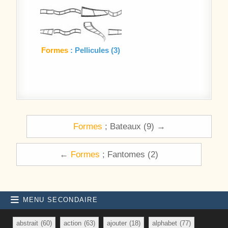
Formes
: Pellicules (3)
Navigation de l’article
Formes
; Bateaux (9) →
←
Formes
; Fantomes (2)
MENU SECONDAIRE
abstrait
(60)
action
(63)
ajouter
(18)
alphabet
(77)