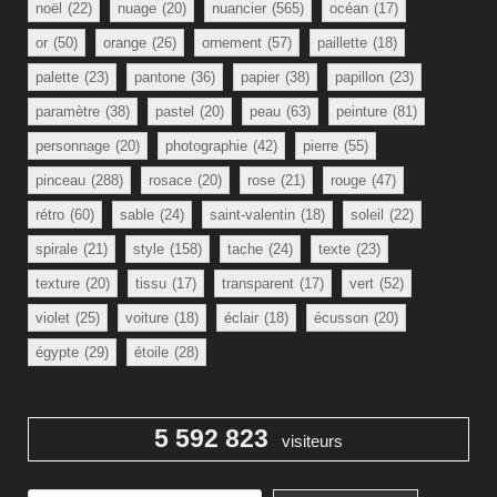
noël
(22)
nuage
(20)
nuancier
(565)
océan
(17)
or
(50)
orange
(26)
ornement
(57)
paillette
(18)
palette
(23)
pantone
(36)
papier
(38)
papillon
(23)
paramètre
(38)
pastel
(20)
peau
(63)
peinture
(81)
personnage
(20)
photographie
(42)
pierre
(55)
pinceau
(288)
rosace
(20)
rose
(21)
rouge
(47)
rétro
(60)
sable
(24)
saint-valentin
(18)
soleil
(22)
spirale
(21)
style
(158)
tache
(24)
texte
(23)
texture
(20)
tissu
(17)
transparent
(17)
vert
(52)
violet
(25)
voiture
(18)
éclair
(18)
écusson
(20)
égypte
(29)
étoile
(28)
5 592 823
visiteurs