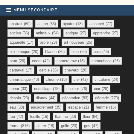
MENU SECONDAIRE
abstrait
(60)
action
(63)
ajouter
(18)
alphabet
(77)
ancien
(36)
animaux
(54)
antique
(27)
apprendre
(27)
aquarelle
(17)
arbre
(23)
art nouveau
(26)
bibliotheque
(20)
blason
(20)
bleu
(68)
bois
(46)
brun
(26)
cadre
(42)
camera raw
(18)
camouflage
(23)
carnaval
(17)
cercle
(36)
cheveux
(20)
chromatique
(48)
chrome
(18)
ciel
(42)
circulaire
(24)
coeur
(33)
coquillage
(18)
couleur
(76)
cuir
(28)
dessin
(23)
disney
(44)
décoration
(83)
dégradé
(270)
eau
(38)
encadrement
(35)
espace
(21)
femme
(16)
feu
(42)
feuille
(16)
flamme
(30)
fleur
(84)
forme
(816)
glitter
(18)
grille
(23)
gris
(47)