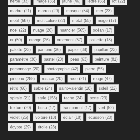
herbe
(33)
image
(35)
jaune
(46)
lettre
(66)
lot
(22)
marbre
(21)
marron
(29)
masque
(54)
mer
(23)
motif
(687)
multicolore
(22)
métal
(55)
neige
(17)
noël
(22)
nuage
(20)
nuancier
(565)
océan
(17)
or
(50)
orange
(26)
ornement
(57)
paillette
(18)
palette
(23)
pantone
(36)
papier
(38)
papillon
(23)
paramètre
(38)
pastel
(20)
peau
(63)
peinture
(81)
personnage
(20)
photographie
(42)
pierre
(55)
pinceau
(288)
rosace
(20)
rose
(21)
rouge
(47)
rétro
(60)
sable
(24)
saint-valentin
(18)
soleil
(22)
spirale
(21)
style
(158)
tache
(24)
texte
(23)
texture
(20)
tissu
(17)
transparent
(17)
vert
(52)
violet
(25)
voiture
(18)
éclair
(18)
écusson
(20)
égypte
(29)
étoile
(28)