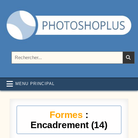
Aller au contenu
Photoshoplus
paramètres, tutoriels et couleurs pour Photoshop
Rechercher :
MENU PRINCIPAL
Formes
:
Encadrement (14)