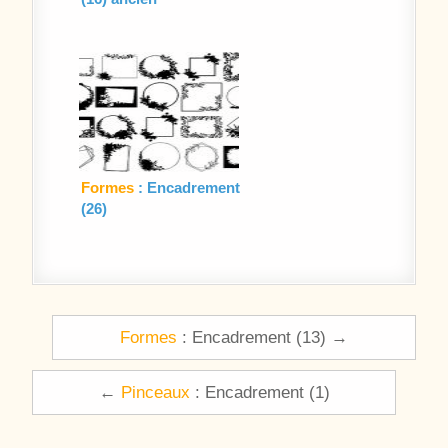
Formes
: Encadrement
(26)
Navigation de l’article
Formes
: Encadrement (13) →
←
Pinceaux
: Encadrement (1)