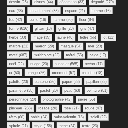
dessin
(23)
disney
(44)
décoration
(83)
dégradé
(270)
eau
(38)
encadrement
(35)
espace
(21)
femme
(16)
feu
(42)
feuille
(16)
flamme
(30)
fleur
(84)
forme
(816)
glitter
(18)
grille
(23)
gris
(47)
herbe
(33)
image
(35)
jaune
(46)
lettre
(66)
lot
(22)
marbre
(21)
marron
(29)
masque
(54)
mer
(23)
motif
(687)
multicolore
(22)
métal
(55)
neige
(17)
noël
(22)
nuage
(20)
nuancier
(565)
océan
(17)
or
(50)
orange
(26)
ornement
(57)
paillette
(18)
palette
(23)
pantone
(36)
papier
(38)
papillon
(23)
paramètre
(38)
pastel
(20)
peau
(63)
peinture
(81)
personnage
(20)
photographie
(42)
pierre
(55)
pinceau
(288)
rosace
(20)
rose
(21)
rouge
(47)
rétro
(60)
sable
(24)
saint-valentin
(18)
soleil
(22)
spirale
(21)
style
(158)
tache
(24)
texte
(23)