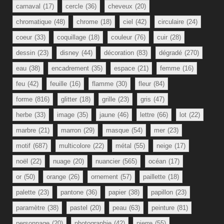
carnaval
(17)
cercle
(36)
cheveux
(20)
chromatique
(48)
chrome
(18)
ciel
(42)
circulaire
(24)
coeur
(33)
coquillage
(18)
couleur
(76)
cuir
(28)
dessin
(23)
disney
(44)
décoration
(83)
dégradé
(270)
eau
(38)
encadrement
(35)
espace
(21)
femme
(16)
feu
(42)
feuille
(16)
flamme
(30)
fleur
(84)
forme
(816)
glitter
(18)
grille
(23)
gris
(47)
herbe
(33)
image
(35)
jaune
(46)
lettre
(66)
lot
(22)
marbre
(21)
marron
(29)
masque
(54)
mer
(23)
motif
(687)
multicolore
(22)
métal
(55)
neige
(17)
noël
(22)
nuage
(20)
nuancier
(565)
océan
(17)
or
(50)
orange
(26)
ornement
(57)
paillette
(18)
palette
(23)
pantone
(36)
papier
(38)
papillon
(23)
paramètre
(38)
pastel
(20)
peau
(63)
peinture
(81)
personnage
(20)
photographie
(42)
pierre
(55)