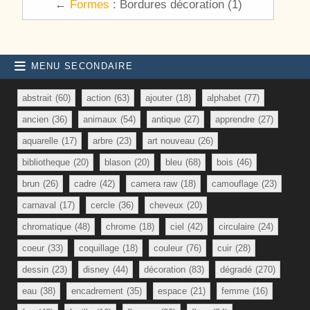
←
Formes
: Bordures décoration (1)
MENU SECONDAIRE
abstrait
(60)
action
(63)
ajouter
(18)
alphabet
(77)
ancien
(36)
animaux
(54)
antique
(27)
apprendre
(27)
aquarelle
(17)
arbre
(23)
art nouveau
(26)
bibliotheque
(20)
blason
(20)
bleu
(68)
bois
(46)
brun
(26)
cadre
(42)
camera raw
(18)
camouflage
(23)
carnaval
(17)
cercle
(36)
cheveux
(20)
chromatique
(48)
chrome
(18)
ciel
(42)
circulaire
(24)
coeur
(33)
coquillage
(18)
couleur
(76)
cuir
(28)
dessin
(23)
disney
(44)
décoration
(83)
dégradé
(270)
eau
(38)
encadrement
(35)
espace
(21)
femme
(16)