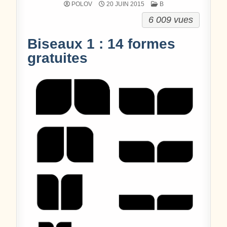
POSTÉ DANS
POLOV
20 JUIN 2015
B
6 009 vues
Biseaux 1 : 14 formes
gratuites