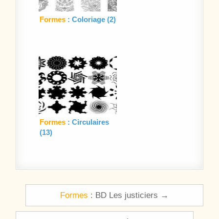
Formes
: Coloriage (2)
Formes
: Circulaires
(13)
Navigation de l’article
Formes
: BD Les justiciers →