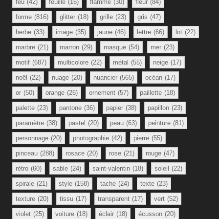
feu
(42)
feuille
(16)
flamme
(30)
fleur
(84)
forme
(816)
glitter
(18)
grille
(23)
gris
(47)
herbe
(33)
image
(35)
jaune
(46)
lettre
(66)
lot
(22)
marbre
(21)
marron
(29)
masque
(54)
mer
(23)
motif
(687)
multicolore
(22)
métal
(55)
neige
(17)
noël
(22)
nuage
(20)
nuancier
(565)
océan
(17)
or
(50)
orange
(26)
ornement
(57)
paillette
(18)
palette
(23)
pantone
(36)
papier
(38)
papillon
(23)
paramètre
(38)
pastel
(20)
peau
(63)
peinture
(81)
personnage
(20)
photographie
(42)
pierre
(55)
pinceau
(288)
rosace
(20)
rose
(21)
rouge
(47)
rétro
(60)
sable
(24)
saint-valentin
(18)
soleil
(22)
spirale
(21)
style
(158)
tache
(24)
texte
(23)
texture
(20)
tissu
(17)
transparent
(17)
vert
(52)
violet
(25)
voiture
(18)
éclair
(18)
écusson
(20)