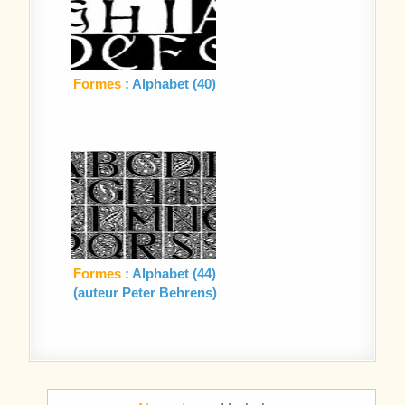
Formes
: Alphabet (40)
Formes
: Alphabet (44)
(auteur Peter Behrens)
Navigation de l’article