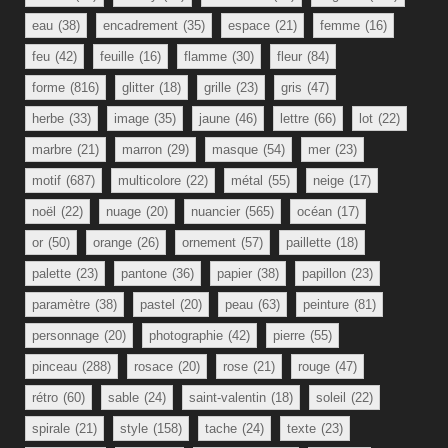
eau
(38)
encadrement
(35)
espace
(21)
femme
(16)
feu
(42)
feuille
(16)
flamme
(30)
fleur
(84)
forme
(816)
glitter
(18)
grille
(23)
gris
(47)
herbe
(33)
image
(35)
jaune
(46)
lettre
(66)
lot
(22)
marbre
(21)
marron
(29)
masque
(54)
mer
(23)
motif
(687)
multicolore
(22)
métal
(55)
neige
(17)
noël
(22)
nuage
(20)
nuancier
(565)
océan
(17)
or
(50)
orange
(26)
ornement
(57)
paillette
(18)
palette
(23)
pantone
(36)
papier
(38)
papillon
(23)
paramètre
(38)
pastel
(20)
peau
(63)
peinture
(81)
personnage
(20)
photographie
(42)
pierre
(55)
pinceau
(288)
rosace
(20)
rose
(21)
rouge
(47)
rétro
(60)
sable
(24)
saint-valentin
(18)
soleil
(22)
spirale
(21)
style
(158)
tache
(24)
texte
(23)