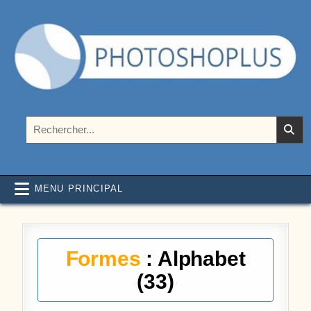
Aller au contenu
Photoshoplus
paramètres, tutoriels et couleurs pour Photoshop
Rechercher :
MENU PRINCIPAL
Formes
: Alphabet
(33)