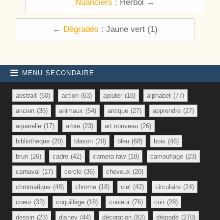
Nuanciers
: Herbol →
←
Dégradés
: Jaune vert (1)
MENU SECONDAIRE
abstrait
(60)
action
(63)
ajouter
(18)
alphabet
(77)
ancien
(36)
animaux
(54)
antique
(27)
apprendre
(27)
aquarelle
(17)
arbre
(23)
art nouveau
(26)
bibliotheque
(20)
blason
(20)
bleu
(68)
bois
(46)
brun
(26)
cadre
(42)
camera raw
(18)
camouflage
(23)
carnaval
(17)
cercle
(36)
cheveux
(20)
chromatique
(48)
chrome
(18)
ciel
(42)
circulaire
(24)
coeur
(33)
coquillage
(18)
couleur
(76)
cuir
(28)
dessin
(23)
disney
(44)
décoration
(83)
dégradé
(270)