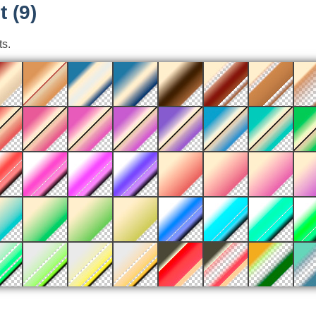
 (9)
ts.