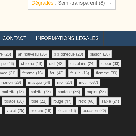
Dégradés
: Semi-transparent (8) →
CONTACT
INFORMATIONS LÉGALES
re
(23)
art nouveau
(26)
bibliotheque
(20)
blason
(20)
que
(48)
chrome
(18)
ciel
(42)
circulaire
(24)
coeur
(33)
pace
(21)
femme
(16)
feu
(42)
feuille
(16)
flamme
(30)
marron
(29)
masque
(54)
mer
(23)
motif
(687)
paillette
(18)
palette
(23)
pantone
(36)
papier
(38)
rosace
(20)
rose
(21)
rouge
(47)
rétro
(60)
sable
(24)
violet
(25)
voiture
(18)
éclair
(18)
écusson
(20)