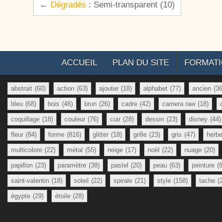
←
Dégradés
: Semi-transparent (10)
ACCUEIL
PLAN DU SITE
FORMAT
abstrait
(60)
action
(63)
ajouter
(18)
alphabet
(77)
ancien
(36
bleu
(68)
bois
(46)
brun
(26)
cadre
(42)
camera raw
(18)
coquillage
(18)
couleur
(76)
cuir
(28)
dessin
(23)
disney
(44)
fleur
(84)
forme
(816)
glitter
(18)
grille
(23)
gris
(47)
herb
multicolore
(22)
métal
(55)
neige
(17)
noël
(22)
nuage
(20)
papillon
(23)
paramètre
(38)
pastel
(20)
peau
(63)
peinture
(
saint-valentin
(18)
soleil
(22)
spirale
(21)
style
(158)
tache
(
égypte
(29)
étoile
(28)