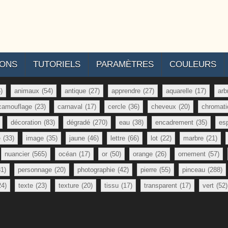
IONS
TUTORIELS
PARAMÈTRES
COULEURS
)
animaux
(54)
antique
(27)
apprendre
(27)
aquarelle
(17)
arb
camouflage
(23)
carnaval
(17)
cercle
(36)
cheveux
(20)
chromati
décoration
(83)
dégradé
(270)
eau
(38)
encadrement
(35)
es
e
(33)
image
(35)
jaune
(46)
lettre
(66)
lot
(22)
marbre
(21)
nuancier
(565)
océan
(17)
or
(50)
orange
(26)
ornement
(57)
81)
personnage
(20)
photographie
(42)
pierre
(55)
pinceau
(288)
24)
texte
(23)
texture
(20)
tissu
(17)
transparent
(17)
vert
(52)