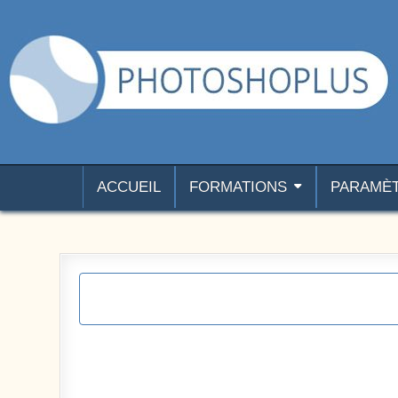
Aller au contenu
Photoshoplus
paramètres, tutoriels et couleurs pour Photoshop
ACCUEIL
FORMATIONS
PARAMÈ