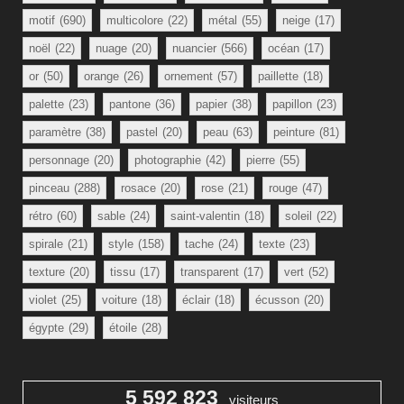
motif
(690)
multicolore
(22)
métal
(55)
neige
(17)
noël
(22)
nuage
(20)
nuancier
(566)
océan
(17)
or
(50)
orange
(26)
ornement
(57)
paillette
(18)
palette
(23)
pantone
(36)
papier
(38)
papillon
(23)
paramètre
(38)
pastel
(20)
peau
(63)
peinture
(81)
personnage
(20)
photographie
(42)
pierre
(55)
pinceau
(288)
rosace
(20)
rose
(21)
rouge
(47)
rétro
(60)
sable
(24)
saint-valentin
(18)
soleil
(22)
spirale
(21)
style
(158)
tache
(24)
texte
(23)
texture
(20)
tissu
(17)
transparent
(17)
vert
(52)
violet
(25)
voiture
(18)
éclair
(18)
écusson
(20)
égypte
(29)
étoile
(28)
5 592 823
visiteurs