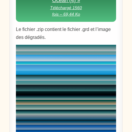
Océan (4) »
Téléchargé 1560
fois – 69,44 Ko
Le fichier .zip contient le fichier .grd et l’image
des dégradés.