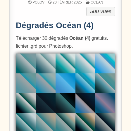
POSTÉ DANS
POLOV
20 FÉVRIER 2025
OCÉAN
500 vues
Dégradés Océan (4)
Télécharger 30 dégradés
Océan (4)
gratuits,
fichier .grd pour Photoshop.