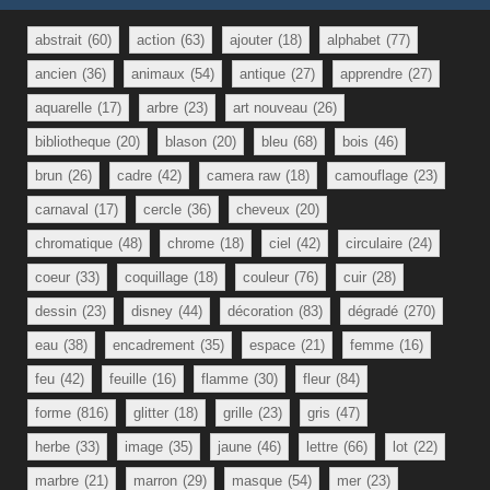
abstrait
(60)
action
(63)
ajouter
(18)
alphabet
(77)
ancien
(36)
animaux
(54)
antique
(27)
apprendre
(27)
aquarelle
(17)
arbre
(23)
art nouveau
(26)
bibliotheque
(20)
blason
(20)
bleu
(68)
bois
(46)
brun
(26)
cadre
(42)
camera raw
(18)
camouflage
(23)
carnaval
(17)
cercle
(36)
cheveux
(20)
chromatique
(48)
chrome
(18)
ciel
(42)
circulaire
(24)
coeur
(33)
coquillage
(18)
couleur
(76)
cuir
(28)
dessin
(23)
disney
(44)
décoration
(83)
dégradé
(270)
eau
(38)
encadrement
(35)
espace
(21)
femme
(16)
feu
(42)
feuille
(16)
flamme
(30)
fleur
(84)
forme
(816)
glitter
(18)
grille
(23)
gris
(47)
herbe
(33)
image
(35)
jaune
(46)
lettre
(66)
lot
(22)
marbre
(21)
marron
(29)
masque
(54)
mer
(23)