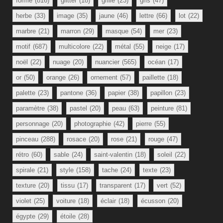
forme
(816)
glitter
(18)
grille
(23)
gris
(47)
herbe
(33)
image
(35)
jaune
(46)
lettre
(66)
lot
(22)
marbre
(21)
marron
(29)
masque
(54)
mer
(23)
motif
(687)
multicolore
(22)
métal
(55)
neige
(17)
noël
(22)
nuage
(20)
nuancier
(565)
océan
(17)
or
(50)
orange
(26)
ornement
(57)
paillette
(18)
palette
(23)
pantone
(36)
papier
(38)
papillon
(23)
paramètre
(38)
pastel
(20)
peau
(63)
peinture
(81)
personnage
(20)
photographie
(42)
pierre
(55)
pinceau
(288)
rosace
(20)
rose
(21)
rouge
(47)
rétro
(60)
sable
(24)
saint-valentin
(18)
soleil
(22)
spirale
(21)
style
(158)
tache
(24)
texte
(23)
texture
(20)
tissu
(17)
transparent
(17)
vert
(52)
violet
(25)
voiture
(18)
éclair
(18)
écusson
(20)
égypte
(29)
étoile
(28)