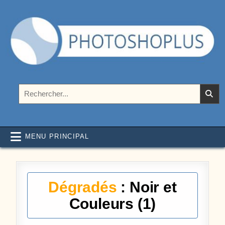
Aller au contenu
Photoshoplus
paramètres, tutoriels et couleurs pour Photoshop
Rechercher :
MENU PRINCIPAL
Dégradés
: Noir et
Couleurs (1)