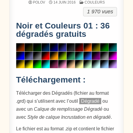
POSTÉ DANS
POLOV
14 JUIN 2016
COULEURS
1 970 vues
Noir et Couleurs 01 : 36
dégradés gratuits
Téléchargement :
Télécharger des Dégradés (fichier au format
.grd) qui s’utilisent avec l’outil
Dégradé
ou
avec un
Calque de remplissage Dégradé
ou
avec
Style de calque Incrustation en dégradé
.
Le fichier est au format .zip et contient le fichier