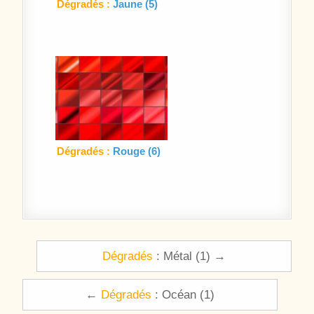
Dégradés :
Jaune (5)
Dégradés :
Rouge (6)
Navigation de l’article
Dégradés
: Métal (1) →
←
Dégradés
: Océan (1)