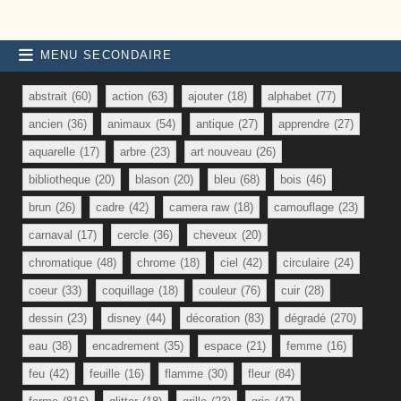
MENU SECONDAIRE
abstrait
(60)
action
(63)
ajouter
(18)
alphabet
(77)
ancien
(36)
animaux
(54)
antique
(27)
apprendre
(27)
aquarelle
(17)
arbre
(23)
art nouveau
(26)
bibliotheque
(20)
blason
(20)
bleu
(68)
bois
(46)
brun
(26)
cadre
(42)
camera raw
(18)
camouflage
(23)
carnaval
(17)
cercle
(36)
cheveux
(20)
chromatique
(48)
chrome
(18)
ciel
(42)
circulaire
(24)
coeur
(33)
coquillage
(18)
couleur
(76)
cuir
(28)
dessin
(23)
disney
(44)
décoration
(83)
dégradé
(270)
eau
(38)
encadrement
(35)
espace
(21)
femme
(16)
feu
(42)
feuille
(16)
flamme
(30)
fleur
(84)