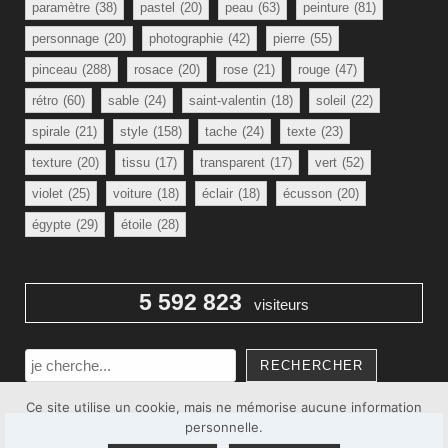
paramètre
(38)
pastel
(20)
peau
(63)
peinture
(81)
personnage
(20)
photographie
(42)
pierre
(55)
pinceau
(288)
rosace
(20)
rose
(21)
rouge
(47)
rétro
(60)
sable
(24)
saint-valentin
(18)
soleil
(22)
spirale
(21)
style
(158)
tache
(24)
texte
(23)
texture
(20)
tissu
(17)
transparent
(17)
vert
(52)
violet
(25)
voiture
(18)
éclair
(18)
écusson
(20)
égypte
(29)
étoile
(28)
5 592 823
visiteurs
Rechercher
RECHERCHER
Ce site utilise un cookie, mais ne mémorise aucune information
personnelle.