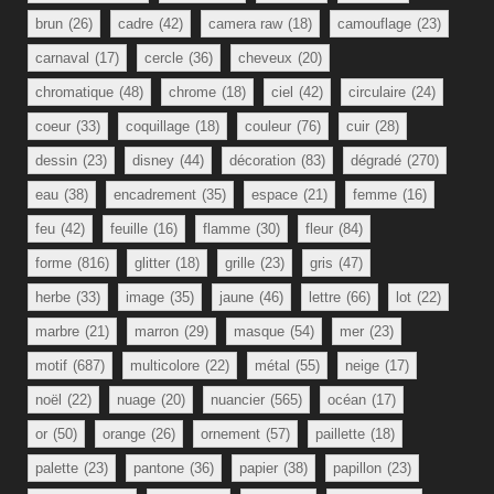
brun
(26)
cadre
(42)
camera raw
(18)
camouflage
(23)
carnaval
(17)
cercle
(36)
cheveux
(20)
chromatique
(48)
chrome
(18)
ciel
(42)
circulaire
(24)
coeur
(33)
coquillage
(18)
couleur
(76)
cuir
(28)
dessin
(23)
disney
(44)
décoration
(83)
dégradé
(270)
eau
(38)
encadrement
(35)
espace
(21)
femme
(16)
feu
(42)
feuille
(16)
flamme
(30)
fleur
(84)
forme
(816)
glitter
(18)
grille
(23)
gris
(47)
herbe
(33)
image
(35)
jaune
(46)
lettre
(66)
lot
(22)
marbre
(21)
marron
(29)
masque
(54)
mer
(23)
motif
(687)
multicolore
(22)
métal
(55)
neige
(17)
noël
(22)
nuage
(20)
nuancier
(565)
océan
(17)
or
(50)
orange
(26)
ornement
(57)
paillette
(18)
palette
(23)
pantone
(36)
papier
(38)
papillon
(23)