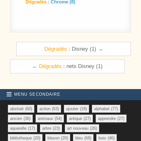
Dégradés
: Chrome (8)
Navigation de l’article
Dégradés
: Disney (1) →
←
Dégradés
: nets Disney (1)
MENU SECONDAIRE
abstrait
(60)
action
(63)
ajouter
(18)
alphabet
(77)
ancien
(36)
animaux
(54)
antique
(27)
apprendre
(27)
aquarelle
(17)
arbre
(23)
art nouveau
(26)
bibliotheque
(20)
blason
(20)
bleu
(68)
bois
(46)