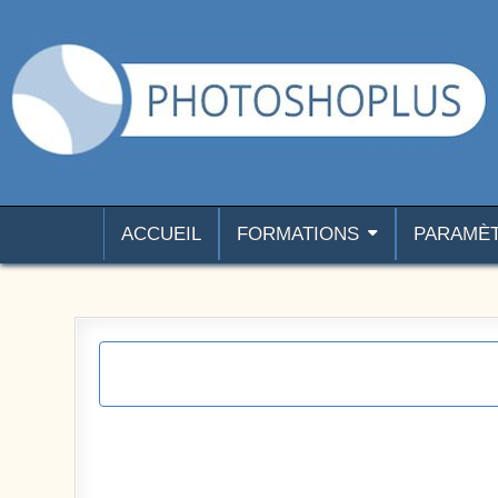
Aller au contenu
Photoshoplus
paramètres, tutoriels et couleurs pour Photoshop
ACCUEIL
FORMATIONS
PARAMÈ