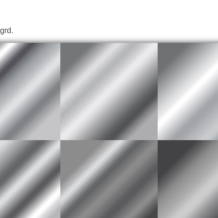
.grd.