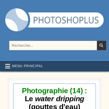
Aller au contenu
Photoshoplus
paramètres, tutoriels et couleurs pour Photoshop
Rechercher :
MENU PRINCIPAL
Photographie (14) :
Le
water dripping
(gouttes d’eau)