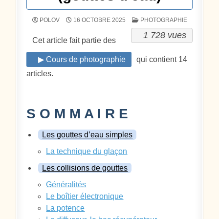
POSTÉ DANS
POLOV
16 OCTOBRE 2025
PHOTOGRAPHIE
1 728 vues
Cet article fait partie des
▶ Cours de photographie
qui contient 14
articles.
S O M M A I R E
Les gouttes d’eau simples
La technique du glaçon
Les collisions de gouttes
Généralités
Le boîtier électronique
La potence