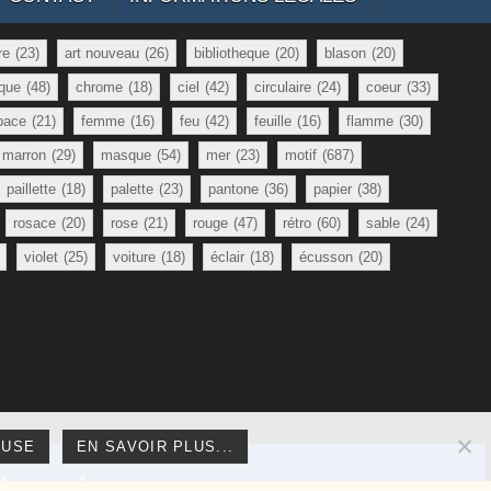
re
(23)
art nouveau
(26)
bibliotheque
(20)
blason
(20)
que
(48)
chrome
(18)
ciel
(42)
circulaire
(24)
coeur
(33)
pace
(21)
femme
(16)
feu
(42)
feuille
(16)
flamme
(30)
marron
(29)
masque
(54)
mer
(23)
motif
(687)
paillette
(18)
palette
(23)
pantone
(36)
papier
(38)
rosace
(20)
rose
(21)
rouge
(47)
rétro
(60)
sable
(24)
violet
(25)
voiture
(18)
éclair
(18)
écusson
(20)
FUSE
EN SAVOIR PLUS...
réservés.