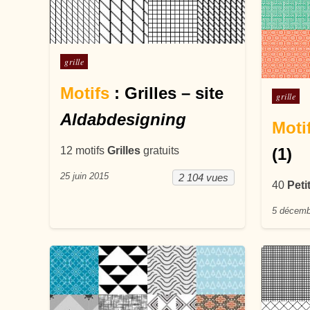
Posté dans
grille
Motifs
: Grilles – site
Posté d
grille
Aldabdesigning
Moti
12 motifs
Grilles
gratuits
(1)
25 juin 2015
2 104 vues
40
Peti
5 décemb