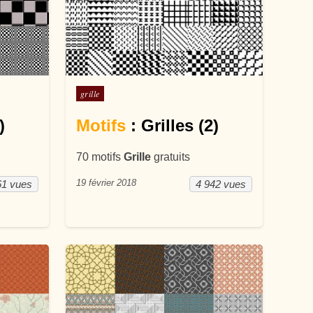
Posté dans
grille
)
Motifs
: Grilles (2)
70 motifs
Grille
gratuits
19 février 2018
61 vues
4 942 vues