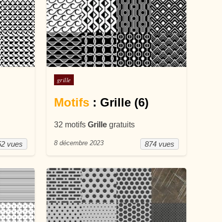
Posté dans
grille
Motifs
: Grille (6)
32 motifs
Grille
gratuits
8 décembre 2023
52 vues
874 vues