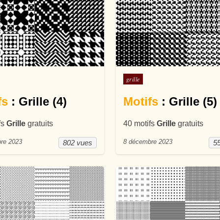
ans
Posté dans
grille
fs
: Grille (4)
Motifs
: Grille (5)
fs
Grille
gratuits
40 motifs
Grille
gratuits
re 2023
8 décembre 2023
802 vues
5