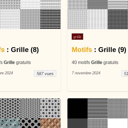
ans
Posté dans
grille
fs
: Grille (8)
Motifs
: Grille (9)
fs
Grille
gratuits
40 motifs
Grille
gratuits
re 2024
7 novembre 2024
587 vues
5