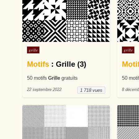
Posté dans
Posté d
grille
grille
Motifs
: Grille (3)
Moti
50 motifs
Grille
gratuits
50 moti
22 septembre 2022
8 décemb
1 718 vues