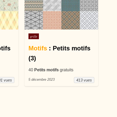
Posté dans
grille
tifs
Motifs
: Petits motifs
(3)
40
Petits motifs
gratuits
5 décembre 2023
01 vues
413 vues