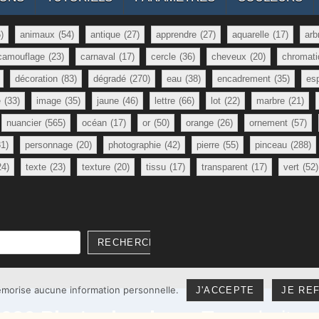
)
animaux
(54)
antique
(27)
apprendre
(27)
aquarelle
(17)
arb
camouflage
(23)
carnaval
(17)
cercle
(36)
cheveux
(20)
chromati
décoration
(83)
dégradé
(270)
eau
(38)
encadrement
(35)
es
e
(33)
image
(35)
jaune
(46)
lettre
(66)
lot
(22)
marbre
(21)
nuancier
(565)
océan
(17)
or
(50)
orange
(26)
ornement
(57)
81)
personnage
(20)
photographie
(42)
pierre
(55)
pinceau
(288)
24)
texte
(23)
texture
(20)
tissu
(17)
transparent
(17)
vert
(52)
RECHERCHER
mémorise aucune information personnelle.
J'ACCEPTE
JE RE
2026
Photoshoplus
– Tous droits 