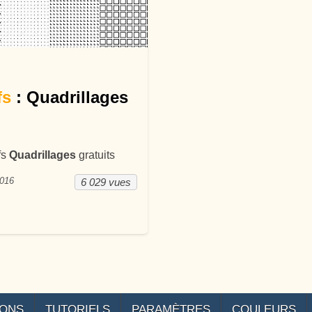
ans
fs
: Quadrillages
fs
Quadrillages
gratuits
2016
6 029 vues
IONS
TUTORIELS
PARAMÈTRES
COULEURS