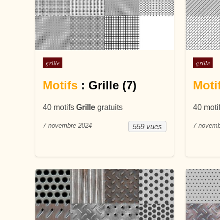
Posté dans
Posté d
grille
grille
Motifs
: Grille (7)
Moti
40 motifs
Grille
gratuits
40 moti
7 novembre 2024
7 novemb
559 vues