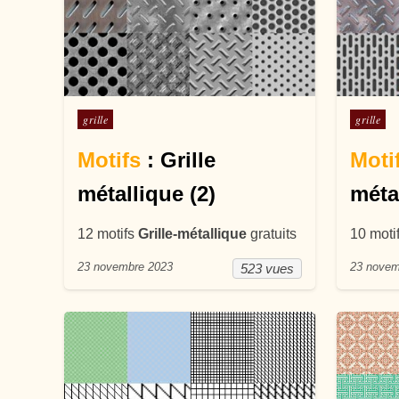
Posté dans
Posté d
grille
grille
Motifs
: Grille
Moti
métallique (2)
méta
12 motifs
Grille-métallique
gratuits
10 moti
23 novembre 2023
23 novem
523 vues