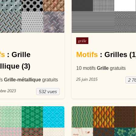
ans
Posté dans
grille
fs
: Grille
Motifs
: Grilles (1
llique (3)
10 motifs
Grille
gratuits
fs
Grille-métallique
gratuits
25 juin 2015
2 7
bre 2023
532 vues