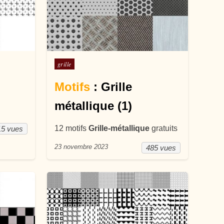
Posté dans
grille
Motifs
: Grille
métallique (1)
12 motifs
Grille-métallique
gratuits
15 vues
23 novembre 2023
485 vues