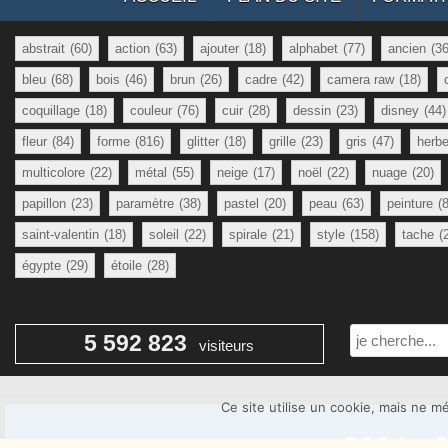
abstrait
(60)
action
(63)
ajouter
(18)
alphabet
(77)
ancien
(36
bleu
(68)
bois
(46)
brun
(26)
cadre
(42)
camera raw
(18)
coquillage
(18)
couleur
(76)
cuir
(28)
dessin
(23)
disney
(44)
fleur
(84)
forme
(816)
glitter
(18)
grille
(23)
gris
(47)
herb
multicolore
(22)
métal
(55)
neige
(17)
noël
(22)
nuage
(20)
papillon
(23)
paramètre
(38)
pastel
(20)
peau
(63)
peinture
(
saint-valentin
(18)
soleil
(22)
spirale
(21)
style
(158)
tache
(
égypte
(29)
étoile
(28)
Rechercher
5 592 823
visiteurs
Ce site utilise un cookie, mais ne 
2004 - 