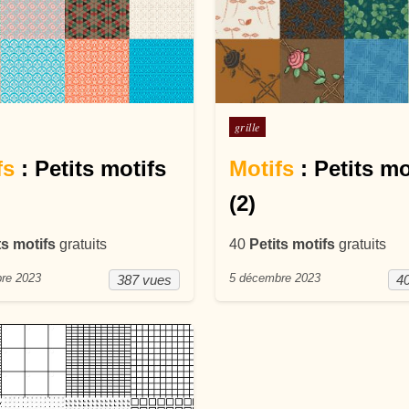
ans
Posté dans
grille
fs
: Petits motifs
Motifs
: Petits mo
(2)
ts motifs
gratuits
40
Petits motifs
gratuits
re 2023
5 décembre 2023
387 vues
4