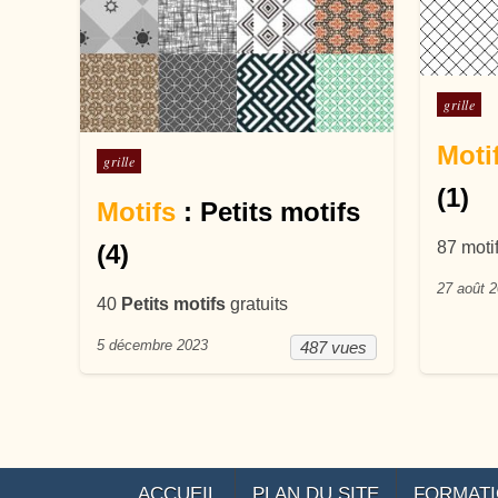
Posté d
grille
Moti
Posté dans
grille
(1)
Motifs
: Petits motifs
87 moti
(4)
27 août 
40
Petits motifs
gratuits
5 décembre 2023
487 vues
ACCUEIL
PLAN DU SITE
FORMAT