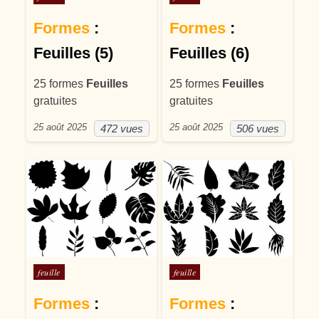
Formes
:
Formes
:
Feuilles (5)
Feuilles (6)
25 formes
Feuilles
25 formes
Feuilles
gratuites
gratuites
25 août 2025
25 août 2025
472 vues
506 vues
Posté dans
Posté dans
feuille
feuille
Formes
:
Formes
: