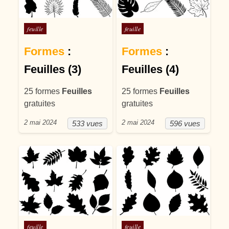
Posté dans
Posté dans
feuille
feuille
Formes
:
Formes
:
Feuilles (3)
Feuilles (4)
25 formes
Feuilles
25 formes
Feuilles
gratuites
gratuites
2 mai 2024
2 mai 2024
533 vues
596 vues
Posté dans
Posté dans
feuille
feuille