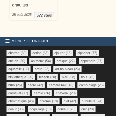
gratuites
25 août 2025
522 vues
MENU SECONDAIRE
abstrait
(60)
action
(63)
ajouter
(18)
alphabet
(77)
ancien
(36)
animaux
(54)
antique
(27)
apprendre
(27)
aquarelle
(17)
arbre
(23)
art nouveau
(26)
bibliotheque
(20)
blason
(20)
bleu
(68)
bois
(46)
brun
(26)
cadre
(42)
camera raw
(18)
camouflage
(23)
carnaval
(17)
cercle
(36)
cheveux
(20)
chromatique
(48)
chrome
(18)
ciel
(42)
circulaire
(24)
coeur
(33)
coquillage
(18)
couleur
(76)
cuir
(28)