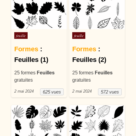
Posté dans
Posté dans
feuille
feuille
Formes
:
Formes
:
Feuilles (1)
Feuilles (2)
25 formes
Feuilles
25 formes
Feuilles
gratuites
gratuites
2 mai 2024
2 mai 2024
625 vues
572 vues