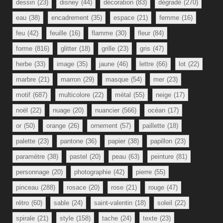
dessin
(23)
disney
(44)
décoration
(83)
dégradé
(270)
eau
(38)
encadrement
(35)
espace
(21)
femme
(16)
feu
(42)
feuille
(16)
flamme
(30)
fleur
(84)
forme
(816)
glitter
(18)
grille
(23)
gris
(47)
herbe
(33)
image
(35)
jaune
(46)
lettre
(66)
lot
(22)
marbre
(21)
marron
(29)
masque
(54)
mer
(23)
motif
(687)
multicolore
(22)
métal
(55)
neige
(17)
noël
(22)
nuage
(20)
nuancier
(566)
océan
(17)
or
(50)
orange
(26)
ornement
(57)
paillette
(18)
palette
(23)
pantone
(36)
papier
(38)
papillon
(23)
paramètre
(38)
pastel
(20)
peau
(63)
peinture
(81)
personnage
(20)
photographie
(42)
pierre
(55)
pinceau
(288)
rosace
(20)
rose
(21)
rouge
(47)
rétro
(60)
sable
(24)
saint-valentin
(18)
soleil
(22)
spirale
(21)
style
(158)
tache
(24)
texte
(23)