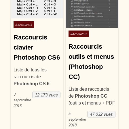
Posté dans
Raccourcis
Posté dans
Raccourcis
Raccourcis
Raccourcis
clavier
outils et menus
Photoshop CS6
(Photoshop
Liste de tous les
CC)
raccourcis de
Photoshop CS 6
Liste des raccourcis
3
12 173 vues
de
Photoshop CC
septembre
(outils et menus + PDF
2013
5
47 032 vues
septembre
2018