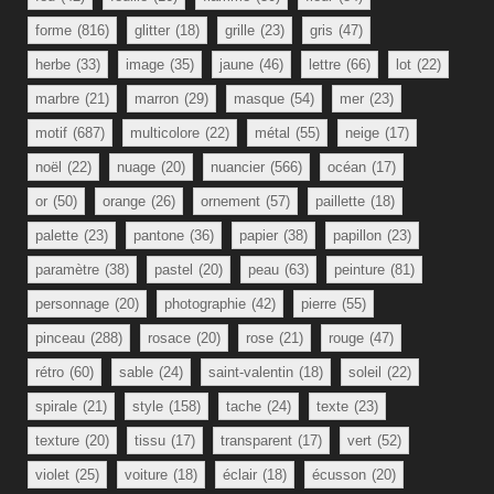
forme
(816)
glitter
(18)
grille
(23)
gris
(47)
herbe
(33)
image
(35)
jaune
(46)
lettre
(66)
lot
(22)
marbre
(21)
marron
(29)
masque
(54)
mer
(23)
motif
(687)
multicolore
(22)
métal
(55)
neige
(17)
noël
(22)
nuage
(20)
nuancier
(566)
océan
(17)
or
(50)
orange
(26)
ornement
(57)
paillette
(18)
palette
(23)
pantone
(36)
papier
(38)
papillon
(23)
paramètre
(38)
pastel
(20)
peau
(63)
peinture
(81)
personnage
(20)
photographie
(42)
pierre
(55)
pinceau
(288)
rosace
(20)
rose
(21)
rouge
(47)
rétro
(60)
sable
(24)
saint-valentin
(18)
soleil
(22)
spirale
(21)
style
(158)
tache
(24)
texte
(23)
texture
(20)
tissu
(17)
transparent
(17)
vert
(52)
violet
(25)
voiture
(18)
éclair
(18)
écusson
(20)