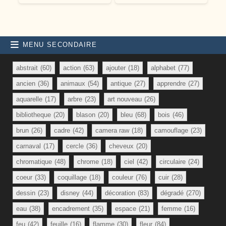
MENU SECONDAIRE
abstrait
(60)
action
(63)
ajouter
(18)
alphabet
(77)
ancien
(36)
animaux
(54)
antique
(27)
apprendre
(27)
aquarelle
(17)
arbre
(23)
art nouveau
(26)
bibliotheque
(20)
blason
(20)
bleu
(68)
bois
(46)
brun
(26)
cadre
(42)
camera raw
(18)
camouflage
(23)
carnaval
(17)
cercle
(36)
cheveux
(20)
chromatique
(48)
chrome
(18)
ciel
(42)
circulaire
(24)
coeur
(33)
coquillage
(18)
couleur
(76)
cuir
(28)
dessin
(23)
disney
(44)
décoration
(83)
dégradé
(270)
eau
(38)
encadrement
(35)
espace
(21)
femme
(16)
feu
(42)
feuille
(16)
flamme
(30)
fleur
(84)