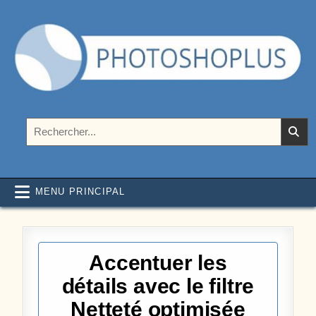
Aller au contenu
Photoshoplus
paramètres, tutoriels et couleurs pour Photoshop
Rechercher :
MENU PRINCIPAL
Accentuer les
détails avec le filtre
Netteté optimisée