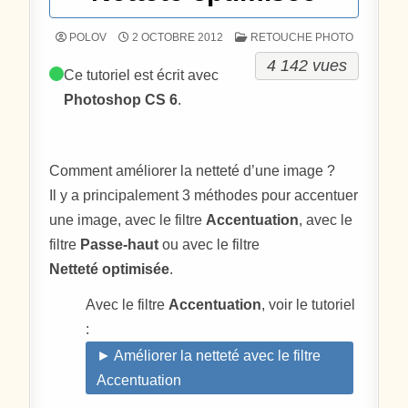
POSTÉ DANS
POLOV
2 OCTOBRE 2012
RETOUCHE PHOTO
4 142 vues
Ce tutoriel est écrit avec
Photoshop CS 6
.
Comment améliorer la netteté d’une image ?
Il y a principalement 3 méthodes pour accentuer
une image, avec le filtre
Accentuation
, avec le
filtre
Passe-haut
ou avec le filtre
Netteté optimisée
.
Avec le filtre
Accentuation
, voir le tutoriel
:
► Améliorer la netteté avec le filtre
Accentuation