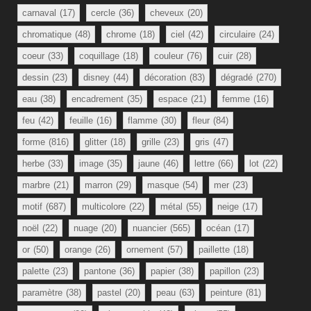
carnaval
(17)
cercle
(36)
cheveux
(20)
chromatique
(48)
chrome
(18)
ciel
(42)
circulaire
(24)
coeur
(33)
coquillage
(18)
couleur
(76)
cuir
(28)
dessin
(23)
disney
(44)
décoration
(83)
dégradé
(270)
eau
(38)
encadrement
(35)
espace
(21)
femme
(16)
feu
(42)
feuille
(16)
flamme
(30)
fleur
(84)
forme
(816)
glitter
(18)
grille
(23)
gris
(47)
herbe
(33)
image
(35)
jaune
(46)
lettre
(66)
lot
(22)
marbre
(21)
marron
(29)
masque
(54)
mer
(23)
motif
(687)
multicolore
(22)
métal
(55)
neige
(17)
noël
(22)
nuage
(20)
nuancier
(565)
océan
(17)
or
(50)
orange
(26)
ornement
(57)
paillette
(18)
palette
(23)
pantone
(36)
papier
(38)
papillon
(23)
paramètre
(38)
pastel
(20)
peau
(63)
peinture
(81)