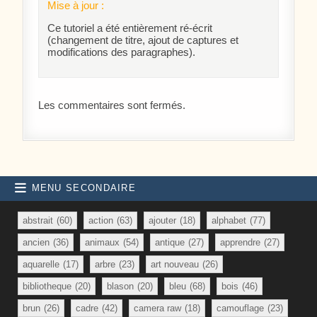
Mise à jour :
Ce tutoriel a été entièrement ré-écrit
(changement de titre, ajout de captures et
modifications des paragraphes).
Les commentaires sont fermés.
MENU SECONDAIRE
abstrait
(60)
action
(63)
ajouter
(18)
alphabet
(77)
ancien
(36)
animaux
(54)
antique
(27)
apprendre
(27)
aquarelle
(17)
arbre
(23)
art nouveau
(26)
bibliotheque
(20)
blason
(20)
bleu
(68)
bois
(46)
brun
(26)
cadre
(42)
camera raw
(18)
camouflage
(23)