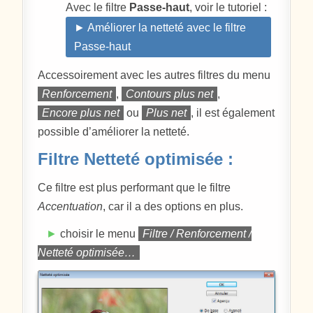
Avec le filtre
Passe-haut
, voir le tutoriel :
► Améliorer la netteté avec le filtre
Passe-haut
Accessoirement avec les autres filtres du menu
Renforcement
,
Contours plus net
,
Encore plus net
ou
Plus net
, il est également
possible d’améliorer la netteté.
Filtre Netteté optimisée :
Ce filtre est plus performant que le filtre
Accentuation
, car il a des options en plus.
►
choisir le menu
Filtre / Renforcement /
Netteté optimisée…