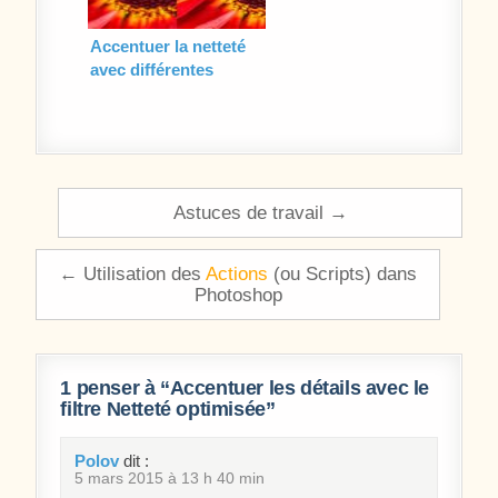
Accentuer la netteté
avec différentes
méthodes
Navigation de l’article
Astuces de travail →
← Utilisation des
Actions
(ou Scripts) dans
Photoshop
1 penser à “
Accentuer les détails avec le
filtre Netteté optimisée
”
Polov
dit :
5 mars 2015 à 13 h 40 min