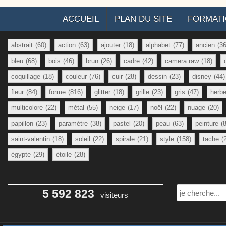
ACCUEIL
PLAN DU SITE
FORMAT
abstrait
(60)
action
(63)
ajouter
(18)
alphabet
(77)
ancien
(36
bleu
(68)
bois
(46)
brun
(26)
cadre
(42)
camera raw
(18)
coquillage
(18)
couleur
(76)
cuir
(28)
dessin
(23)
disney
(44)
fleur
(84)
forme
(816)
glitter
(18)
grille
(23)
gris
(47)
herb
multicolore
(22)
métal
(55)
neige
(17)
noël
(22)
nuage
(20)
papillon
(23)
paramètre
(38)
pastel
(20)
peau
(63)
peinture
(
saint-valentin
(18)
soleil
(22)
spirale
(21)
style
(158)
tache
(
égypte
(29)
étoile
(28)
Rechercher
5 592 823
visiteurs