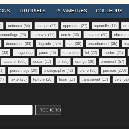
IONS
TUTORIELS
PARAMÈTRES
COULEURS
)
animaux
(54)
antique
(27)
apprendre
(27)
aquarelle
(17)
arb
camouflage
(23)
carnaval
(17)
cercle
(36)
cheveux
(20)
chromati
décoration
(83)
dégradé
(270)
eau
(38)
encadrement
(35)
es
e
(33)
image
(35)
jaune
(46)
lettre
(66)
lot
(22)
marbre
(21)
nuancier
(565)
océan
(17)
or
(50)
orange
(26)
ornement
(57)
81)
personnage
(20)
photographie
(42)
pierre
(55)
pinceau
(288)
24)
texte
(23)
texture
(20)
tissu
(17)
transparent
(17)
vert
(52)
RECHERCHER