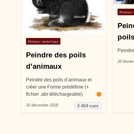
Posté d
Peinture
Pein
poil
Posté dans
Peinture numérique
Peindre
Peindre des poils
20 févrie
d’animaux
Peindre des poils d’animaux et
créer une Forme prédéfinie (+
fichier .abr téléchargeable)
10 décembre 2018
6 464 vues