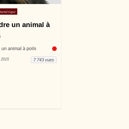
ans
 numérique
dre un animal à
s
 un animal à poils
r 2015
7 743 vues