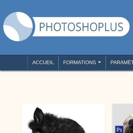
Aller au contenu
Photoshoplus
paramètres, tutoriels et couleurs pour Photoshop
ACCUEIL
FORMATIONS
PARAMÈ