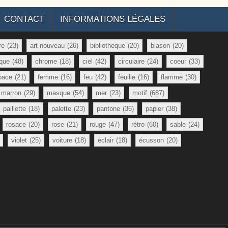
CONTACT
INFORMATIONS LÉGALES
re
(23)
art nouveau
(26)
bibliotheque
(20)
blason
(20)
que
(48)
chrome
(18)
ciel
(42)
circulaire
(24)
coeur
(33)
pace
(21)
femme
(16)
feu
(42)
feuille
(16)
flamme
(30)
marron
(29)
masque
(54)
mer
(23)
motif
(687)
paillette
(18)
palette
(23)
pantone
(36)
papier
(38)
rosace
(20)
rose
(21)
rouge
(47)
rétro
(60)
sable
(24)
violet
(25)
voiture
(18)
éclair
(18)
écusson
(20)