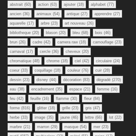
abstrait
(60)
action
(63)
ajouter
(18)
alphabet
(77)
ancien
(36)
animaux
(54)
antique
(27)
apprendre
(27)
aquarelle
(17)
arbre
(23)
art nouveau
(26)
bibliotheque
(20)
blason
(20)
bleu
(68)
bois
(46)
brun
(26)
cadre
(42)
camera raw
(18)
camouflage
(23)
carnaval
(17)
cercle
(36)
cheveux
(20)
chromatique
(48)
chrome
(18)
ciel
(42)
circulaire
(24)
coeur
(33)
coquillage
(18)
couleur
(76)
cuir
(28)
dessin
(23)
disney
(44)
décoration
(83)
dégradé
(270)
eau
(38)
encadrement
(35)
espace
(21)
femme
(16)
feu
(42)
feuille
(16)
flamme
(30)
fleur
(84)
forme
(816)
glitter
(18)
grille
(23)
gris
(47)
herbe
(33)
image
(35)
jaune
(46)
lettre
(66)
lot
(22)
marbre
(21)
marron
(29)
masque
(54)
mer
(23)