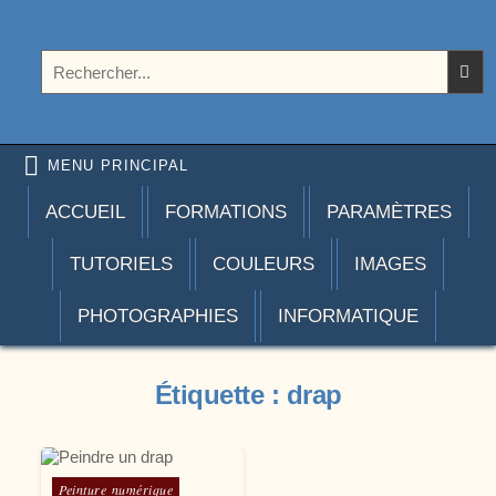
Aller au contenu
Photoshoplus
paramètres, tutoriels et couleurs pour Photoshop
Rechercher :
MENU PRINCIPAL
ACCUEIL
FORMATIONS
PARAMÈTRES
TUTORIELS
COULEURS
IMAGES
PHOTOGRAPHIES
INFORMATIQUE
Étiquette :
drap
Posté dans
Peinture numérique