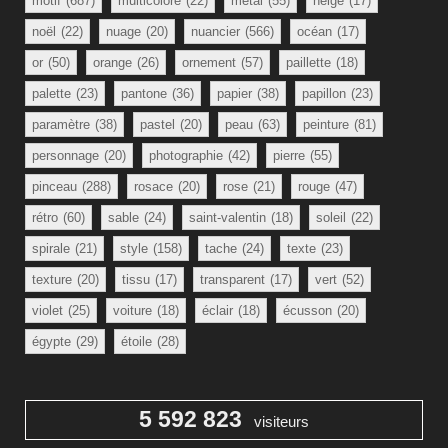
motif
(687)
multicolore
(22)
métal
(55)
neige
(17)
noël
(22)
nuage
(20)
nuancier
(566)
océan
(17)
or
(50)
orange
(26)
ornement
(57)
paillette
(18)
palette
(23)
pantone
(36)
papier
(38)
papillon
(23)
paramètre
(38)
pastel
(20)
peau
(63)
peinture
(81)
personnage
(20)
photographie
(42)
pierre
(55)
pinceau
(288)
rosace
(20)
rose
(21)
rouge
(47)
rétro
(60)
sable
(24)
saint-valentin
(18)
soleil
(22)
spirale
(21)
style
(158)
tache
(24)
texte
(23)
texture
(20)
tissu
(17)
transparent
(17)
vert
(52)
violet
(25)
voiture
(18)
éclair
(18)
écusson
(20)
égypte
(29)
étoile
(28)
5 592 823
visiteurs