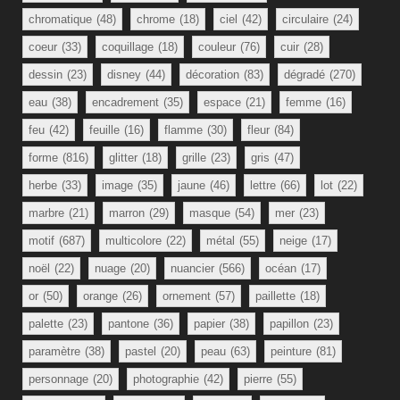
chromatique
(48)
chrome
(18)
ciel
(42)
circulaire
(24)
coeur
(33)
coquillage
(18)
couleur
(76)
cuir
(28)
dessin
(23)
disney
(44)
décoration
(83)
dégradé
(270)
eau
(38)
encadrement
(35)
espace
(21)
femme
(16)
feu
(42)
feuille
(16)
flamme
(30)
fleur
(84)
forme
(816)
glitter
(18)
grille
(23)
gris
(47)
herbe
(33)
image
(35)
jaune
(46)
lettre
(66)
lot
(22)
marbre
(21)
marron
(29)
masque
(54)
mer
(23)
motif
(687)
multicolore
(22)
métal
(55)
neige
(17)
noël
(22)
nuage
(20)
nuancier
(566)
océan
(17)
or
(50)
orange
(26)
ornement
(57)
paillette
(18)
palette
(23)
pantone
(36)
papier
(38)
papillon
(23)
paramètre
(38)
pastel
(20)
peau
(63)
peinture
(81)
personnage
(20)
photographie
(42)
pierre
(55)