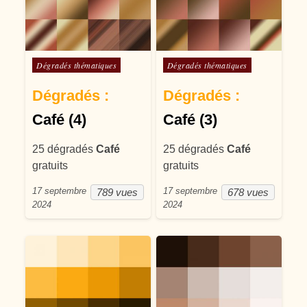
Posté dans
Posté dans
Dégradés thématiques
Dégradés thématiques
Dégradés :
Dégradés :
Café (4)
Café (3)
25 dégradés
Café
25 dégradés
Café
gratuits
gratuits
17 septembre
17 septembre
789 vues
678 vues
2024
2024