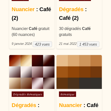
Nuancier
: Café
Dégradés
:
(2)
Café (2)
Nuancier
Café
gratuit
30 dégradés
Café
(60 nuances)
gratuits
9 janvier 2024
21 mai 2022
423 vues
1 453 vues
Posté dans
Posté dans
Dégradés thématiques
thématique
Dégradés
:
Nuancier
: Café