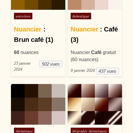
Posté dans
Posté dans
unicolore
thématique
Nuancier
:
Nuancier
: Café
Brun café (1)
(3)
60
nuances
Nuancier
Café
gratuit
(60 nuances)
23 janvier
502 vues
2024
9 janvier 2024
437 vues
Posté dans
Posté dans
thématique
Dégradés thématiques