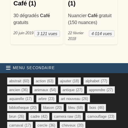
Café (1)
(1)
30 dégradés
Café
Nuancier
Café
gratuit
gratuits
(150 nuances)
20 juin 2019
22 février
3 121 vues
4 014 vues
2018
MENU SECONDAIRE
abstrait
(60)
action
(63)
ajouter
(18)
alphabet
(77)
ancien
(36)
animaux
(54)
antique
(27)
apprendre
(27)
aquarelle
(17)
arbre
(23)
art nouveau
(26)
bibliotheque
(20)
blason
(20)
bleu
(68)
bois
(46)
brun
(26)
cadre
(42)
camera raw
(18)
camouflage
(23)
carnaval
(17)
cercle
(36)
cheveux
(20)