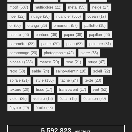
motif
(687)
multicolore
(22)
métal
(55)
neige
(17)
noël
(22)
nuage
(20)
nuancier
(565)
océan
(17)
or
(50)
orange
(26)
ornement
(57)
paillette
(18)
palette
(23)
pantone
(36)
papier
(38)
papillon
(23)
paramètre
(38)
pastel
(20)
peau
(63)
peinture
(81)
personnage
(20)
photographie
(42)
pierre
(55)
pinceau
(288)
rosace
(20)
rose
(21)
rouge
(47)
rétro
(60)
sable
(24)
saint-valentin
(18)
soleil
(22)
spirale
(21)
style
(158)
tache
(24)
texte
(23)
texture
(20)
tissu
(17)
transparent
(17)
vert
(52)
violet
(25)
voiture
(18)
éclair
(18)
écusson
(20)
égypte
(29)
étoile
(28)
5 592 823
visiteurs