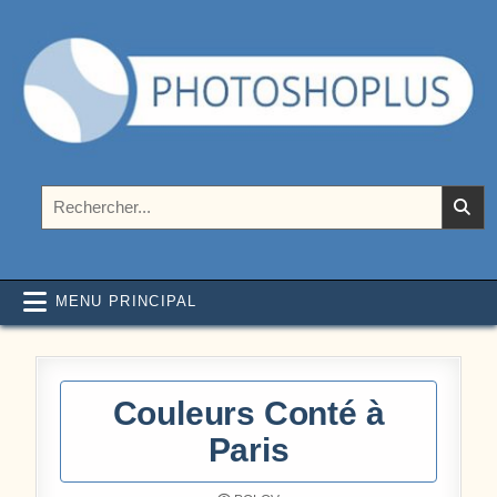
Aller au contenu
Photoshoplus
paramètres, tutoriels et couleurs pour Photoshop
Rechercher :
MENU PRINCIPAL
Couleurs Conté à
Paris