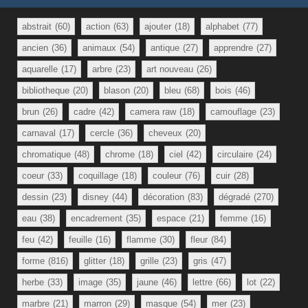
abstrait
(60)
action
(63)
ajouter
(18)
alphabet
(77)
ancien
(36)
animaux
(54)
antique
(27)
apprendre
(27)
aquarelle
(17)
arbre
(23)
art nouveau
(26)
bibliotheque
(20)
blason
(20)
bleu
(68)
bois
(46)
brun
(26)
cadre
(42)
camera raw
(18)
camouflage
(23)
carnaval
(17)
cercle
(36)
cheveux
(20)
chromatique
(48)
chrome
(18)
ciel
(42)
circulaire
(24)
coeur
(33)
coquillage
(18)
couleur
(76)
cuir
(28)
dessin
(23)
disney
(44)
décoration
(83)
dégradé
(270)
eau
(38)
encadrement
(35)
espace
(21)
femme
(16)
feu
(42)
feuille
(16)
flamme
(30)
fleur
(84)
forme
(816)
glitter
(18)
grille
(23)
gris
(47)
herbe
(33)
image
(35)
jaune
(46)
lettre
(66)
lot
(22)
marbre
(21)
marron
(29)
masque
(54)
mer
(23)