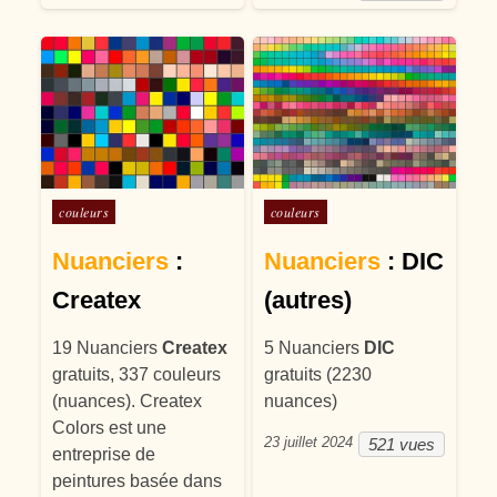
Posté dans
Posté dans
couleurs
couleurs
Nuanciers
:
Nuanciers
: DIC
Createx
(autres)
19 Nuanciers
Createx
5 Nuanciers
DIC
gratuits, 337 couleurs
gratuits (2230
(nuances). Createx
nuances)
Colors est une
23 juillet 2024
521 vues
entreprise de
peintures basée dans