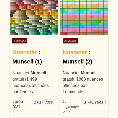
Posté dans
Posté dans
couleurs
couleurs
Nuancier
:
Nuancier
:
Munsell (1)
Munsell (2)
Nuancier
Munsell
Nuancier
Munsell
gratuit (1 499
gratuit, 1868 nuances
nuances), affichées
affichées par
par Teintes
Luminosité
3 juillet
18
1 017 vues
1 741 vues
2023
septembre
2021