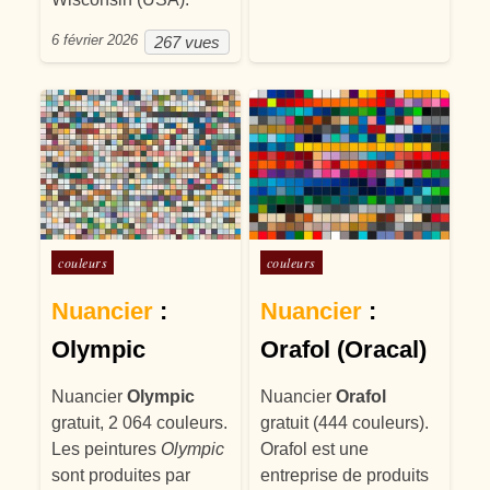
6 février 2026
267 vues
Posté dans
Posté dans
couleurs
couleurs
Nuancier
:
Nuancier
:
Olympic
Orafol (Oracal)
Nuancier
Olympic
Nuancier
Orafol
gratuit, 2 064 couleurs.
gratuit (444 couleurs).
Les peintures
Olympic
Orafol est une
sont produites par
entreprise de produits