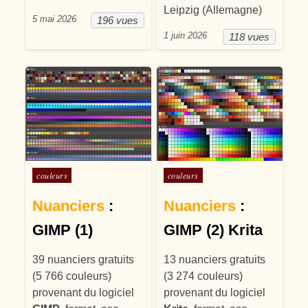
Leipzig (Allemagne)
5 mai 2026
196 vues
1 juin 2026
118 vues
Posté dans
Posté dans
couleurs
couleurs
Nuanciers
:
Nuanciers
:
GIMP (1)
GIMP (2) Krita
39 nuanciers gratuits
13 nuanciers gratuits
(5 766 couleurs)
(3 274 couleurs)
provenant du logiciel
provenant du logiciel