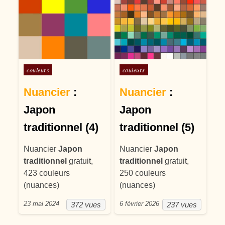
Posté dans
Posté dans
couleurs
couleurs
Nuancier
:
Nuancier
:
Japon
Japon
traditionnel (4)
traditionnel (5)
Nuancier
Japon
Nuancier
Japon
traditionnel
gratuit,
traditionnel
gratuit,
423 couleurs
250 couleurs
(nuances)
(nuances)
23 mai 2024
6 février 2026
372 vues
237 vues