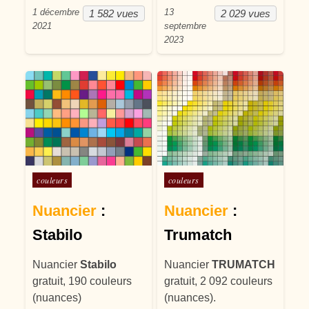
1 décembre
13
1 582 vues
2 029 vues
2021
septembre
2023
Posté dans
Posté dans
couleurs
couleurs
Nuancier
:
Nuancier
:
Stabilo
Trumatch
Nuancier
Stabilo
Nuancier
TRUMATCH
gratuit, 190 couleurs
gratuit, 2 092 couleurs
(nuances)
(nuances).