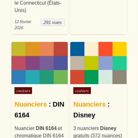
le Connecticut (États-
Unis)
12 février
291 vues
2026
Posté dans
Posté dans
couleurs
couleurs
Nuanciers
: DIN
Nuanciers
:
6164
Disney
Nuancier
DIN 6164
et
3 nuanciers
Disney
chromatique DIN 6164
gratuits (372 nuances)