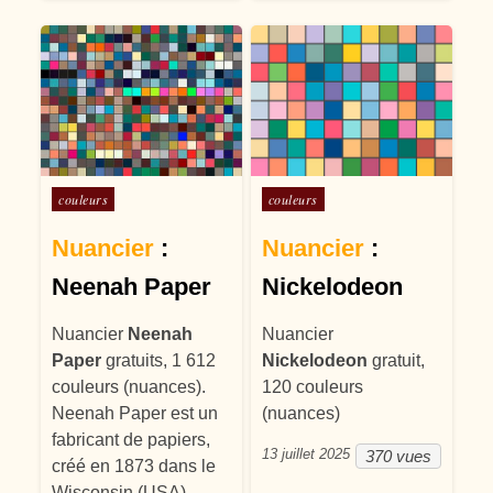
Posté dans
Posté dans
couleurs
couleurs
Nuancier
:
Nuancier
:
Neenah Paper
Nickelodeon
Nuancier
Neenah
Nuancier
Paper
gratuits, 1 612
Nickelodeon
gratuit,
couleurs (nuances).
120 couleurs
Neenah Paper est un
(nuances)
fabricant de papiers,
13 juillet 2025
370 vues
créé en 1873 dans le
Wisconsin (USA).