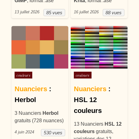
GIMP
, format .ase
Krita
, format .ase
13 juillet 2026
16 juillet 2026
85 vues
88 vues
Posté dans
Posté dans
couleurs
couleurs
Nuanciers
:
Nuanciers
:
Herbol
HSL 12
couleurs
3 Nuanciers
Herbol
gratuits (728 nuances)
13 Nuanciers
HSL 12
couleurs
gratuits,
4 juin 2024
530 vues
variations des 12