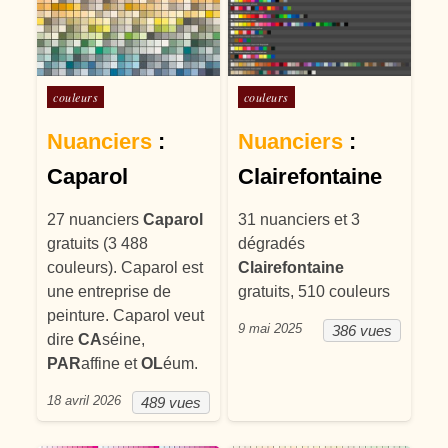
Posté dans
Posté dans
couleurs
couleurs
Nuanciers
:
Nuanciers
:
Caparol
Clairefontaine
27 nuanciers
Caparol
31 nuanciers et 3
gratuits (3 488
dégradés
couleurs). Caparol est
Clairefontaine
une entreprise de
gratuits, 510 couleurs
peinture. Caparol veut
9 mai 2025
386 vues
dire
CA
séine,
PAR
affine et
OL
éum.
18 avril 2026
489 vues