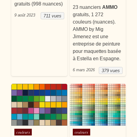
gratuits (998 nuances)
23 nuanciers
AMMO
gratuits, 1 272
9 août 2023
711 vues
couleurs (nuances).
AMMO by Mig
Jimenez est une
entreprise de peinture
pour maquettes basée
à Estella en Espagne.
6 mars 2026
379 vues
Posté dans
Posté dans
couleurs
couleurs