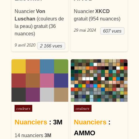
Nuancier
Von
Nuancier
XKCD
Luschan
(couleurs de
gratuit (954 nuances)
la peau) gratuit (36
29 mai 2024
607 vues
nuances)
9 avril 2020
2 166 vues
Posté dans
Posté dans
couleurs
couleurs
Nuanciers
: 3M
Nuanciers
:
AMMO
14 nuanciers
3M