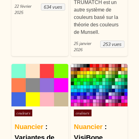
TRUMATCH est un
22 février
634 vues
autre système de
2025
couleurs basé sur la
théorie des couleurs
de Munsell.
25 janvier
253 vues
2026
Posté dans
Posté dans
couleurs
couleurs
Nuancier
:
Nuancier
:
Variantes de
VisiBone