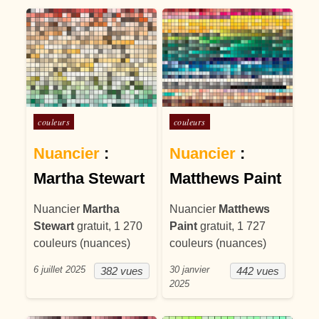
Posté dans
Posté dans
couleurs
couleurs
Nuancier
:
Nuancier
:
Martha Stewart
Matthews Paint
Nuancier
Martha
Nuancier
Matthews
Stewart
gratuit, 1 270
Paint
gratuit, 1 727
couleurs (nuances)
couleurs (nuances)
6 juillet 2025
30 janvier
382 vues
442 vues
2025