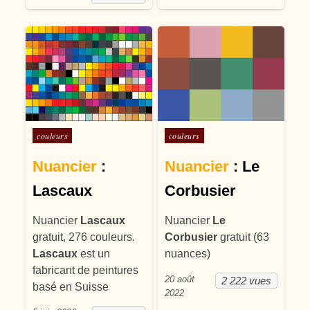
Posté dans
Posté dans
couleurs
couleurs
Nuancier
:
Nuancier
: Le
Lascaux
Corbusier
Nuancier
Lascaux
Nuancier
Le
gratuit, 276 couleurs.
Corbusier
gratuit (63
Lascaux
est un
nuances)
fabricant de peintures
20 août
2 222 vues
basé en Suisse
2022