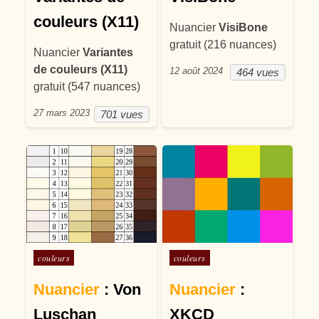
couleurs (X11)
Nuancier
VisiBone
gratuit (216 nuances)
Nuancier
Variantes
de couleurs (X11)
12 août 2024
464 vues
gratuit (547 nuances)
27 mars 2023
701 vues
Posté dans
Posté dans
couleurs
couleurs
Nuancier
: Von
Nuancier
:
Luschan
XKCD