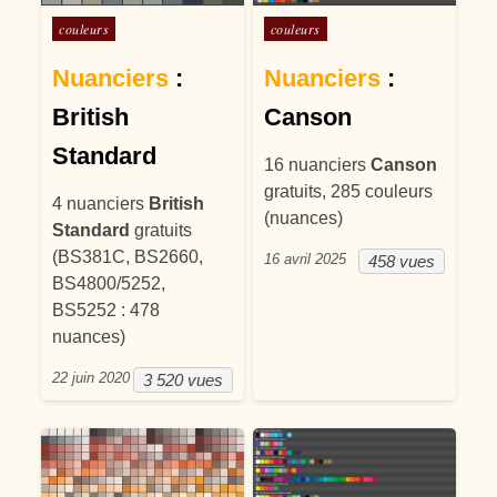
Posté dans
Posté dans
couleurs
couleurs
Nuanciers
:
Nuanciers
:
British
Canson
Standard
16 nuanciers
Canson
gratuits, 285 couleurs
4 nuanciers
British
(nuances)
Standard
gratuits
(BS381C, BS2660,
16 avril 2025
458 vues
BS4800/5252,
BS5252 : 478
nuances)
22 juin 2020
3 520 vues