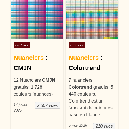
Posté dans
Posté dans
couleurs
couleurs
Nuanciers
:
Nuanciers
:
CMJN
Colortrend
12 Nuanciers
CMJN
7 nuanciers
gratuits, 1 728
Colortrend
gratuits, 5
couleurs (nuances)
440 couleurs.
Colortrend est un
14 juillet
2 567 vues
fabricant de peintures
2025
basé en Irlande
5 mai 2026
210 vues