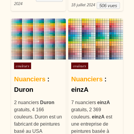
2024
18 juillet 2024
506 vues
Posté dans
Posté dans
couleurs
couleurs
Nuanciers
:
Nuanciers
:
Duron
einzA
2 nuanciers
Duron
7 nuanciers
einzA
gratuits, 4 166
gratuits, 2 369
couleurs. Duron est un
couleurs.
einzA
est
fabricant de peintures
une entreprise de
basé au USA
peintures basée à