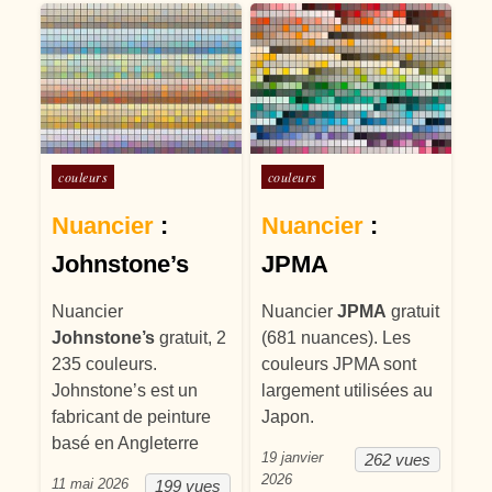
Posté dans
Posté dans
couleurs
couleurs
Nuancier
:
Nuancier
:
Johnstone’s
JPMA
Nuancier
Nuancier
JPMA
gratuit
Johnstone’s
gratuit, 2
(681 nuances). Les
235 couleurs.
couleurs JPMA sont
Johnstone’s est un
largement utilisées au
fabricant de peinture
Japon.
basé en Angleterre
19 janvier
262 vues
2026
11 mai 2026
199 vues