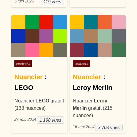
5 juin 2026
119 vues
Posté dans
Posté dans
couleurs
couleurs
Nuancier
:
Nuancier
:
LEGO
Leroy Merlin
Nuancier
LEGO
gratuit
Nuancier
Leroy
(133 nuances)
Merlin
gratuit (215
nuances)
27 mai 2024
1 198 vues
16 mai 2024
3 703 vues