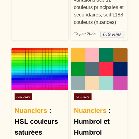
couleurs principales et
secondaires, soit 1188
couleurs (nuances)
13 juin 2025
619 vues
Posté dans
Posté dans
couleurs
couleurs
Nuanciers
:
Nuanciers
:
HSL couleurs
Humbrol et
saturées
Humbrol