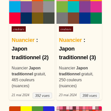
Posté dans
Posté dans
couleurs
couleurs
Nuancier
:
Nuancier
:
Japon
Japon
traditionnel (2)
traditionnel (3)
Nuancier
Japon
Nuancier
Japon
traditionnel
gratuit,
traditionnel
gratuit,
465 couleurs
250 couleurs
(nuances)
(nuances)
21 mai 2024
23 mai 2024
392 vues
398 vues