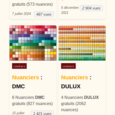
gratuits (573 nuances)
6 décembre
2 904 vues
2021
7 juillet 2024
487 vues
Posté dans
Posté dans
couleurs
couleurs
Nuanciers
:
Nuanciers
:
DMC
DULUX
6 Nuanciers
DMC
4 Nuanciers
DULUX
gratuits (827 nuances)
gratuits (2062
nuances)
15 juillet
1 421 vues