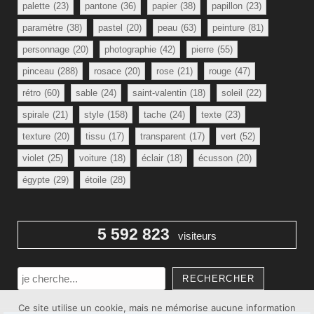
palette
(23)
pantone
(36)
papier
(38)
papillon
(23)
paramètre
(38)
pastel
(20)
peau
(63)
peinture
(81)
personnage
(20)
photographie
(42)
pierre
(55)
pinceau
(288)
rosace
(20)
rose
(21)
rouge
(47)
rétro
(60)
sable
(24)
saint-valentin
(18)
soleil
(22)
spirale
(21)
style
(158)
tache
(24)
texte
(23)
texture
(20)
tissu
(17)
transparent
(17)
vert
(52)
violet
(25)
voiture
(18)
éclair
(18)
écusson
(20)
égypte
(29)
étoile
(28)
5 592 823
visiteurs
Rechercher
RECHERCHER
Ce site utilise un cookie, mais ne mémorise aucune information