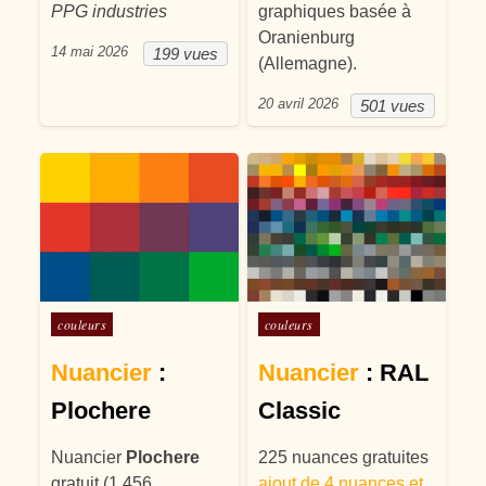
PPG industries
graphiques basée à
Oranienburg
14 mai 2026
199 vues
(Allemagne).
20 avril 2026
501 vues
Posté dans
Posté dans
couleurs
couleurs
Nuancier
:
Nuancier
: RAL
Plochere
Classic
Nuancier
Plochere
225 nuances gratuites
gratuit (1 456
ajout de 4 nuances et