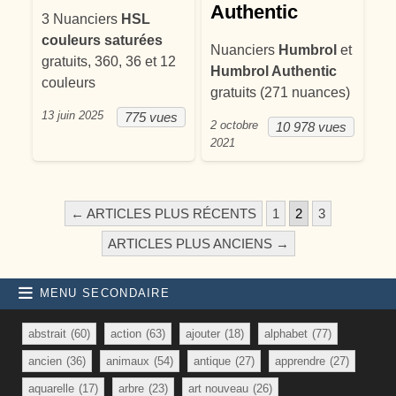
Authentic
3 Nuanciers
HSL
couleurs saturées
Nuanciers
Humbrol
et
gratuits, 360, 36 et 12
Humbrol Authentic
couleurs
gratuits (271 nuances)
13 juin 2025
775 vues
2 octobre
10 978 vues
2021
PAGINATION DES PUBLICATI
← ARTICLES PLUS RÉCENTS
1
2
3
ARTICLES PLUS ANCIENS →
MENU SECONDAIRE
abstrait
(60)
action
(63)
ajouter
(18)
alphabet
(77)
ancien
(36)
animaux
(54)
antique
(27)
apprendre
(27)
aquarelle
(17)
arbre
(23)
art nouveau
(26)