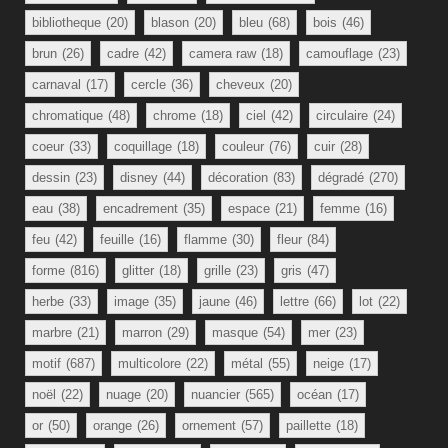
bibliotheque
(20)
blason
(20)
bleu
(68)
bois
(46)
brun
(26)
cadre
(42)
camera raw
(18)
camouflage
(23)
carnaval
(17)
cercle
(36)
cheveux
(20)
chromatique
(48)
chrome
(18)
ciel
(42)
circulaire
(24)
coeur
(33)
coquillage
(18)
couleur
(76)
cuir
(28)
dessin
(23)
disney
(44)
décoration
(83)
dégradé
(270)
eau
(38)
encadrement
(35)
espace
(21)
femme
(16)
feu
(42)
feuille
(16)
flamme
(30)
fleur
(84)
forme
(816)
glitter
(18)
grille
(23)
gris
(47)
herbe
(33)
image
(35)
jaune
(46)
lettre
(66)
lot
(22)
marbre
(21)
marron
(29)
masque
(54)
mer
(23)
motif
(687)
multicolore
(22)
métal
(55)
neige
(17)
noël
(22)
nuage
(20)
nuancier
(565)
océan
(17)
or
(50)
orange
(26)
ornement
(57)
paillette
(18)