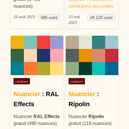
nuances)
corrections des codes
24 août 2023
13 mai
585 vues
24 120 vues
2023
Posté dans
Posté dans
couleurs
couleurs
Nuancier
: RAL
Nuancier
:
Effects
Ripolin
Nuancier
RAL Effects
Nuancier
Ripolin
gratuit (490 nuances)
gratuit (119 nuances)